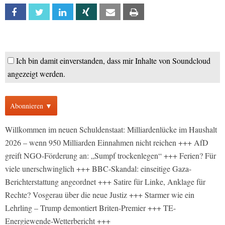
Facebook
Twitter
Linkedin
Xing
Email
Print
Ich bin damit einverstanden, dass mir Inhalte von Soundcloud
angezeigt werden.
Abonnieren ▼
Willkommen im neuen Schuldenstaat: Milliardenlücke im Haushalt
2026 – wenn 950 Milliarden Einnahmen nicht reichen +++ AfD
greift NGO-Förderung an: „Sumpf trockenlegen“ +++ Ferien? Für
viele unerschwinglich +++ BBC-Skandal: einseitige Gaza-
Berichterstattung angeordnet +++ Satire für Linke, Anklage für
Rechte? Vosgerau über die neue Justiz +++ Starmer wie ein
Lehrling – Trump demontiert Briten-Premier +++ TE-
Energiewende-Wetterbericht +++