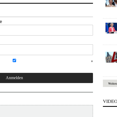
se
Weiter
VIDE