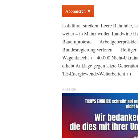
Abonnieren ▼
Lokführer streiken: Leere Bahnhöfe, l
weiter – in Mainz wollen Landwirte H
Bauernproteste ++ Arbeitgeberpräside
Bundesregierung verloren ++ Heftiger
Wagenknecht ++ 40.000 Nicht-Ukrainer
erhebt Anklage gegen letzte Generatio
TE-Energiewende-Wetterbericht ++
Anzeige