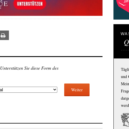
WA
ail
Print
Q
 Unterstützen Sie diese Form des
Tägl
und 
Mein
Weiter
Frage
darg
werd