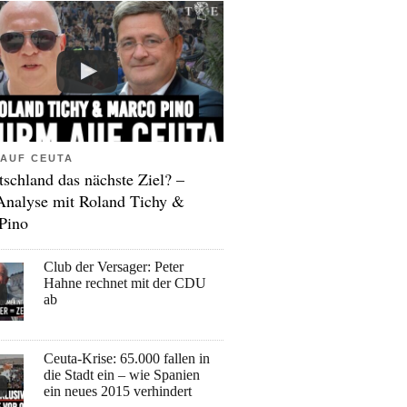
AUF CEUTA
tschland das nächste Ziel? –
Analyse mit Roland Tichy &
Pino
Club der Versager: Peter
Hahne rechnet mit der CDU
ab
Ceuta-Krise: 65.000 fallen in
die Stadt ein – wie Spanien
ein neues 2015 verhindert