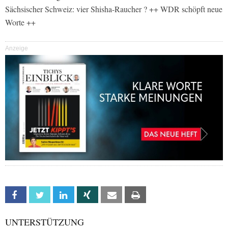
Sächsischer Schweiz: vier Shisha-Raucher ? ++ WDR schöpft neue
Worte ++
Anzeige
Facebook
Twitter
Linkedin
Xing
Email
Print
UNTERSTÜTZUNG