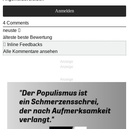
4
Comments
neuste
älteste
beste Bewertung
Inline Feedbacks
Alle Kommentare ansehen
Anzeige