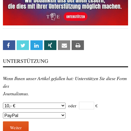
Facebook
Twitter
Linkedin
Xing
Email
Print
UNTERSTÜTZUNG
Wenn Ihnen unser Artikel gefallen hat: Unterstützen Sie diese Form
des
Journalismus.
oder
€
Weiter