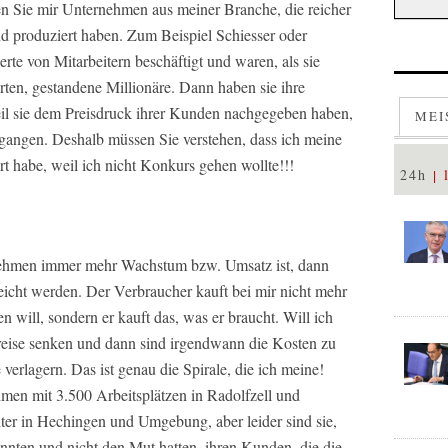
en Sie mir Unternehmen aus meiner Branche, die reicher
d produziert haben. Zum Beispiel Schiesser oder
te von Mitarbeitern beschäftigt und waren, als sie
rten, gestandene Millionäre. Dann haben sie ihre
weil sie dem Preisdruck ihrer Kunden nachgegeben haben,
MEI
gangen. Deshalb müssen Sie verstehen, dass ich meine
rt habe, weil ich nicht Konkurs gehen wollte!!!
24h
nehmen immer mehr Wachstum bzw. Umsatz ist, dann
reicht werden. Der Verbraucher kauft bei mir nicht mehr
will, sondern er kauft das, was er braucht. Will ich
reise senken und dann sind irgendwann die Kosten zu
verlagern. Das ist genau die Spirale, die ich meine!
hmen mit 3.500 Arbeitsplätzen in Radolfzell und
ter in Hechingen und Umgebung, aber leider sind sie,
annten und nicht den Mut hatten, ihren Kunden, die die