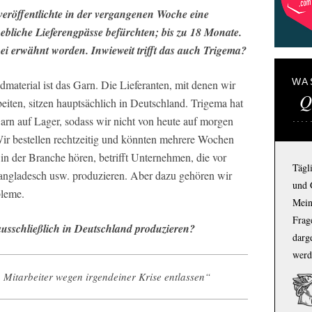
 veröffentlichte in der vergangenen Woche eine
liche Lieferengpässe befürchten; bis zu 18 Monate.
bei erwähnt worden. Inwieweit trifft das auch Trigema?
WA
terial ist das Garn. Die Lieferanten, mit denen wir
Q
iten, sitzen hauptsächlich in Deutschland. Trigema hat
n auf Lager, sodass wir nicht von heute auf morgen
ir bestellen rechtzeitig und könnten mehrere Wochen
in der Branche hören, betrifft Unternehmen, die vor
Tägl
angladesch usw. produzieren. Aber dazu gehören wir
und 
bleme.
Mein
Frage
ausschließlich in Deutschland produzieren?
darg
werd
 Mitarbeiter wegen irgendeiner Krise entlassen“