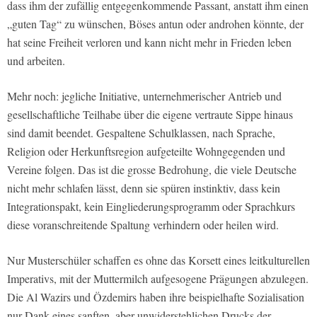
dass ihm der zufällig entgegenkommende Passant, anstatt ihm einen
„guten Tag“ zu wünschen, Böses antun oder androhen könnte, der
hat seine Freiheit verloren und kann nicht mehr in Frieden leben
und arbeiten.
Mehr noch: jegliche Initiative, unternehmerischer Antrieb und
gesellschaftliche Teilhabe über die eigene vertraute Sippe hinaus
sind damit beendet. Gespaltene Schulklassen, nach Sprache,
Religion oder Herkunftsregion aufgeteilte Wohngegenden und
Vereine folgen. Das ist die grosse Bedrohung, die viele Deutsche
nicht mehr schlafen lässt, denn sie spüren instinktiv, dass kein
Integrationspakt, kein Eingliederungsprogramm oder Sprachkurs
diese voranschreitende Spaltung verhindern oder heilen wird.
Nur Musterschüler schaffen es ohne das Korsett eines leitkulturellen
Imperativs, mit der Muttermilch aufgesogene Prägungen abzulegen.
Die Al Wazirs und Özdemirs haben ihre beispielhafte Sozialisation
nur Dank eines sanften, aber unwiderstehlichen Drucks der