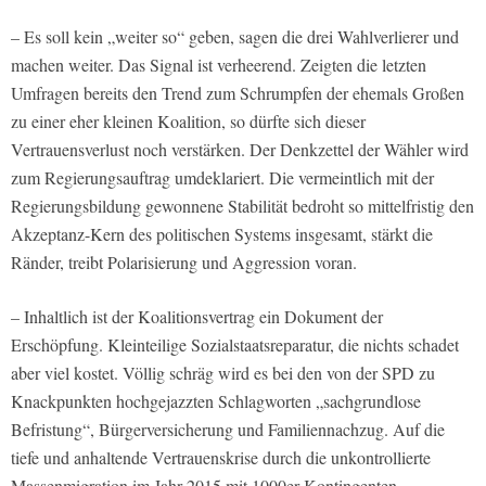
– Es soll kein „weiter so“ geben, sagen die drei Wahlverlierer und
machen weiter. Das Signal ist verheerend. Zeigten die letzten
Umfragen bereits den Trend zum Schrumpfen der ehemals Großen
zu einer eher kleinen Koalition, so dürfte sich dieser
Vertrauensverlust noch verstärken. Der Denkzettel der Wähler wird
zum Regierungsauftrag umdeklariert. Die vermeintlich mit der
Regierungsbildung gewonnene Stabilität bedroht so mittelfristig den
Akzeptanz-Kern des politischen Systems insgesamt, stärkt die
Ränder, treibt Polarisierung und Aggression voran.
– Inhaltlich ist der Koalitionsvertrag ein Dokument der
Erschöpfung. Kleinteilige Sozialstaatsreparatur, die nichts schadet
aber viel kostet. Völlig schräg wird es bei den von der SPD zu
Knackpunkten hochgejazzten Schlagworten „sachgrundlose
Befristung“, Bürgerversicherung und Familiennachzug. Auf die
tiefe und anhaltende Vertrauenskrise durch die unkontrollierte
Massenmigration im Jahr 2015 mit 1000er Kontingenten