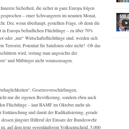
nneren Sicherheit, die sicher in ganz Europa folgen
 gesprochen – einer Schwangeren im neunten Monat,
t. Der, wenn überhaupt, gestellten Frage, ob denn die
ert in Europa befindlichen Flüchtlinge – zu über 70%
t oder „nur“ Wirtschaftsflüchtlinge sind, werden sich
in Terrorist, Potential für Salafisten oder nicht? Ob das
schüttern wird, vermag man angesichts der
ren“ und Mitbürger nicht vorauszusagen.
behaglichkeiten“, Gesetzesverschärfungen,
ht nur die eigenen Bevölkerung, sondern eben auch
nden Flüchtlinge – laut BAMF im Oktober mehr als
r Enttäuschung und damit der Radikalisierung, gerade
t, dessen jüngster Hilferuf der Einsatz der Bundeswehr
ist, auf dem trotz gegenläufigem Volksentscheid, 5.000