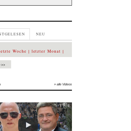
STGELESEN
NEU
letzte Woche
letzter Monat
e >>
O
» alle Videos