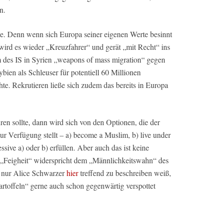
n.
de. Denn wenn sich Europa seiner eigenen Werte besinnt
 wird es wieder „Kreuzfahrer“ und gerät „mit Recht“ ins
rm des IS in Syrien „weapons of mass migration“ gegen
bien als Schleuser für potentiell 60 Millionen
te. Rekrutieren ließe sich zudem das bereits in Europa
en sollte, dann wird sich von den Optionen, die der
r Verfügung stellt – a) become a Muslim, b) live under
essive a) oder b) erfüllen. Aber auch das ist keine
e „Feigheit“ widerspricht dem „Männlichkeitswahn“ des
t nur Alice Schwarzer
hier
treffend zu beschreiben weiß,
rtoffeln“ gerne auch schon gegenwärtig verspottet