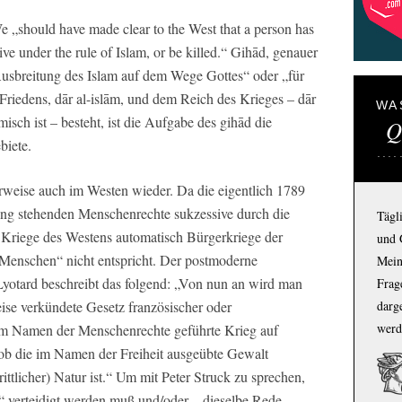
 „should have made clear to the West that a person has
ve under the rule of Islam, or be killed.“ Gihād, genauer
 Ausbreitung des Islam auf dem Wege Gottes“ oder „für
Friedens, dār al-islām, und dem Reich des Krieges – dār
WA
misch ist – besteht, ist die Aufgabe des gihād die
Q
biete.
rweise auch im Westen wieder. Da die eigentlich 1789
ng stehenden Menschenrechte sukzessive durch die
Tägl
d Kriege des Westens automatisch Bürgerkriege der
und 
enschen“ nicht entspricht. Der postmoderne
Mein
Lyotard beschreibt das folgend: „Von nun an wird man
Frage
darg
ise verkündete Gesetz französischer oder
werd
 im Namen der Menschenrechte geführte Krieg auf
ob die im Namen der Freiheit ausgeübte Gewalt
rittlicher) Natur ist.“ Um mit Peter Struck zu sprechen,
verteidigt werden muß und/oder – dieselbe Rede –