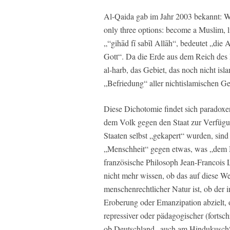
Al-Qaida gab im Jahr 2003 bekannt: We
only three options: become a Muslim, li
„“gihād fī sabīl Allāh“, bedeutet „die
Gott“. Da die Erde aus dem Reich des 
al-harb, das Gebiet, das noch nicht isla
„Befriedung“ aller nichtislamischen Ge
Diese Dichotomie findet sich paradoxe
dem Volk gegen den Staat zur Verfügu
Staaten selbst „gekapert“ wurden, sin
„Menschheit“ gegen etwas, was „dem M
französische Philosoph Jean-Francois 
nicht mehr wissen, ob das auf diese We
menschenrechtlicher Natur ist, ob der
Eroberung oder Emanzipation abzielt, 
repressiver oder pädagogischer (fortsch
ob Deutschland „auch am Hindukusch“ 