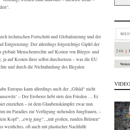
den“.
MEI
urch technischen Fortschritt und Globalisierung und der
nd Entgrenzung: Der allerdings folgerichtige Gipfel der
24h
en globale Menschenrechte auf Kosten von Bürger- und
 ja auf Kosten ihrer selbst durchsetzen – was die EU
Weiter
chte und durch die Nichtahndung des Illegalen
VIDE
abe Europas kann allerdings auch der „Gihād“ nicht
usewitz‘ – Der Eroberer liebt stets den Frieden … Er
biet einziehen – ist dem Glaubenskämpfer zwar nun
ihm im Paradies zur Verfügung stehenden Jungfrauen, –
em Kopf“, „ewig jung“, „mit großen, runden Brüsten“
 westliches, oft auch mit plastischer Nachhilfe