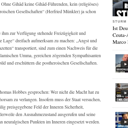
: Ohne Gihād keine Gihād-Führenden, kein (religiöses)
oischen Gesellschaften“ (Herfried Münkler) ja schon
STURM 
Ist Deu
e ihm zur Verfügung stehende Freizügigkeit und
Ceuta-
elte Lage“ dreifach aufmerksam zu machen: „Angst und
Marco 
etten“ transportiert, sind zum einen Nachweis für die
 islamischen Umma, gereichen zögernden Sympathisanten
ld und erschüttern die postheroischen Gesellschaften.
Thomas Hobbes gesprochen: Wer nicht die Macht hat zu
horsam zu verlangen. Insofern muss der Staat versuchen,
lig preisgegebene Feld der Inneren Sicherheit,
tlerweile den Ausnahmezustand ausgerufen und seine
n neuralgischen Punkten im Inneren eingesetzt werden.