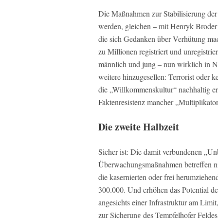
Die Maßnahmen zur Stabilisierung der I
werden, gleichen – mit Henryk Broder
die sich Gedanken über Verhütung mach
zu Millionen registriert und unregistri
männlich und jung – nun wirklich in No
weitere hinzugesellen: Terrorist oder ke
die „Willkommenskultur“ nachhaltig er
Faktenresistenz mancher „Multiplikato
Die zweite Halbzeit
Sicher ist: Die damit verbundenen „Un
Überwachungsmaßnahmen betreffen nic
die kasernierten oder frei herumziehe
300.000. Und erhöhen das Potential de
angesichts einer Infrastruktur am Limi
zur Sicherung des Tempfelhofer Feldes 