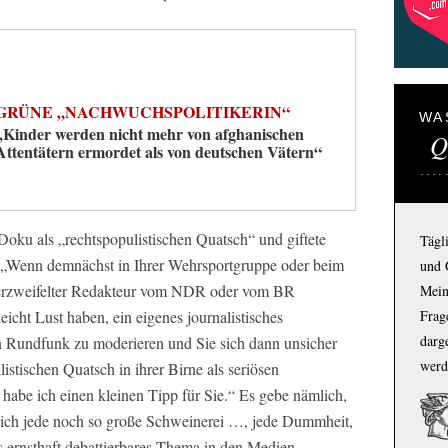
GRÜNE „NACHWUCHSPOLITIKERIN“
WA
„Kinder werden nicht mehr von afghanischen
Q
Attentätern ermordet als von deutschen Vätern“
oku als „rechtspopulistischen Quatsch“ und giftete
Tägl
 „Wenn demnächst in Ihrer Wehrsportgruppe oder beim
und 
erzweifelter Redakteur vom NDR oder vom BR
Mein
Frage
eicht Lust haben, ein eigenes journalistisches
darg
hen Rundfunk zu moderieren und Sie sich dann unsicher
werd
istischen Quatsch in ihrer Birne als seriösen
habe ich einen kleinen Tipp für Sie.“ Es gebe nämlich,
ich jede noch so große Schweinerei …, jede Dummheit,
ls ernsthaft debattierbares Thema in den Medien