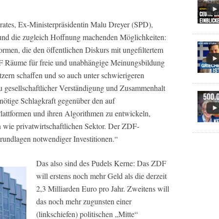
ates, Ex-Ministerpräsidentin Malu Dreyer (SPD),
ie und die zugleich Hoffnung machenden Möglichkeiten:
ormen, die den öffentlichen Diskurs mit ungefiltertem
F Räume für freie und unabhängige Meinungsbildung
zern schaffen und so auch unter schwierigeren
 gesellschaftlicher Verständigung und Zusammenhalt
 nötige Schlagkraft gegenüber den auf
lattformen und ihren Algorithmen zu entwickeln,
n wie privatwirtschaftlichen Sektor. Der ZDF-
Grundlagen notwendiger Investitionen.“
Das also sind des Pudels Kerne: Das ZDF
will erstens noch mehr Geld als die derzeit
2,3 Milliarden Euro pro Jahr. Zweitens will
das noch mehr zugunsten einer
(linkschiefen) politischen „Mitte“