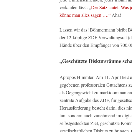
verkaufen lässt: „
Der Satz lautet: Was j
könne man alles sagen ….“
Aha!
Lassen wir das! Böhmermann bleibt 
der 12-köpfige ZDF-Verwaltungsrat (da
Hände über den Empfänger von 700.00
„Geschützte Diskursräume scha
Apropos Himmler: Am 11. April ließ er
gegebenen professoralen Gutachtens zu
als Gegengewicht zu marktdominanten P
zentrale Aufgabe des ZDF, für gesells
Herausforderung besteht darin, dies n
tun, sondern auch zunehmend im digit
selbstgesteckten Ziel, geschützte Ko
gesellschaftlichen Diskurs zu bringen. 