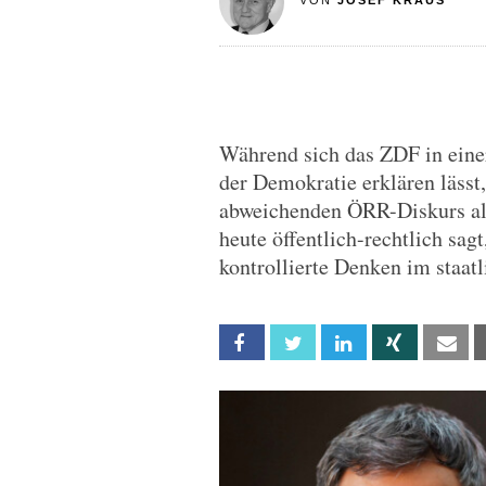
VON
JOSEF KRAUS
Während sich das ZDF in einer
der Demokratie erklären läss
abweichenden ÖRR-Diskurs als
heute öffentlich-rechtlich sag
kontrollierte Denken im staat
Facebook
Twitter
Linkedin
Xing
Em