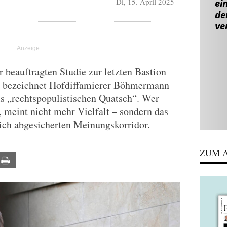
Di, 15. April 2025
 beauftragten Studie zur letzten Bastion
t, bezeichnet Hofdiffamierer Böhmermann
 „rechtspopulistischen Quatsch“. Wer
t, meint nicht mehr Vielfalt – sondern das
lich abgesicherten Meinungskorridor.
ZUM A
ail
Print