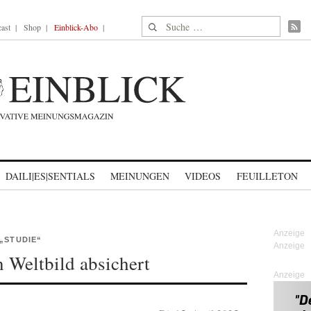
Suche nach:
ast
Shop
Einblick-Abo
DAILI|ES|SENTIALS
MEINUNGEN
VIDEOS
FEUILLETON
„STUDIE“
 Weltbild absichert
Anzeige