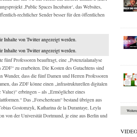
ngsprojekt ‚Public Spaces Incubator‘, das Websites,
fentlich-rechtlicher Sender besser für den öffentlichen
ir Inhalte von Twitter angezeigt werden.
ir Inhalte von Twitter angezeigt werden.
 fünf Professoren beauftragt, eine „Potenzialanalyse
des ZDF“ zu erarbeiten. Die Kosten des Gutachtens sind
kein Wunder, dass die fünf Damen und Herren Professoren
mmen, das ZDF könne einen „infrastrukturellen digitalen
c Value)“ erbringen – als „Ermöglicher eines
ttformen.“ Das „Forscherteam“ bestand übrigen aus
Tobias Gostomzyk, Katharina de la Durantaye, Leyla
Weiter
on von der Universität Dortmund, je eine aus Berlin und
VIDE