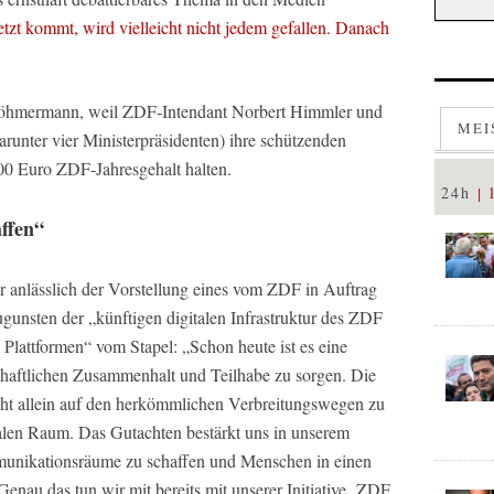
etzt kommt, wird vielleicht nicht jedem gefallen. Danach
Böhmermann, weil ZDF-Intendant Norbert Himmler und
MEI
runter vier Ministerpräsidenten) ihre schützenden
0 Euro ZDF-Jahresgehalt halten.
24h
ffen“
 anlässlich der Vorstellung eines vom ZDF in Auftrag
gunsten der „künftigen digitalen Infrastruktur des ZDF
lattformen“ vom Stapel: „Schon heute ist es eine
chaftlichen Zusammenhalt und Teilhabe zu sorgen. Die
icht allein auf den herkömmlichen Verbreitungswegen zu
alen Raum. Das Gutachten bestärkt uns in unserem
mmunikationsräume zu schaffen und Menschen in einen
Genau das tun wir mit bereits mit unserer Initiative ‚ZDF