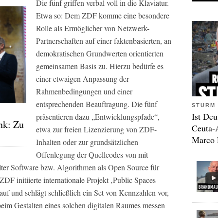
Die fünf griffen verbal voll in die Klaviatur.
Etwa so: Dem ZDF komme eine besondere
Rolle als Ermöglicher von Netzwerk-
Partnerschaften auf einer faktenbasierten, an
demokratischen Grundwerten orientierten
gemeinsamen Basis zu. Hierzu bedürfe es
einer etwaigen Anpassung der
Rahmenbedingungen und einer
entsprechenden Beauftragung. Die fünf
STURM 
Ist Deu
präsentieren dazu „Entwicklungspfade“,
nk: Zu
Ceuta-
etwa zur freien Lizenzierung von ZDF-
Marco 
Inhalten oder zur grundsätzlichen
Offenlegung der Quellcodes von mit
elter Software bzw. Algorithmen als Open Source für
DF initiierte internationale Projekt ‚Public Spaces
 auf und schlägt schließlich ein Set von Kennzahlen vor,
 beim Gestalten eines solchen digitalen Raumes messen