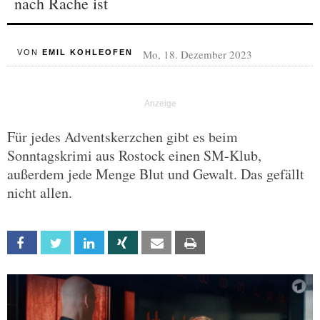
nach Rache ist
Mo, 18. Dezember 2023
VON
EMIL KOHLEOFEN
Für jedes Adventskerzchen gibt es beim
Sonntagskrimi aus Rostock einen SM-Klub,
außerdem jede Menge Blut und Gewalt. Das gefällt
nicht allen.
Facebook
Twitter
Linkedin
Xing
Email
Print