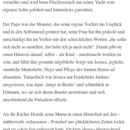
verstellte) und wird beim Fluchtversuch mit seiner Yacht vom
eigenen Sohn gefoltert und hinterrücks garrottiert.
Der Papa war das Monster, das seine eigene Tochter ins Unglück
und in den Selbstmord gestürzt hat, seine Frau hat ihn gedeckt und
entschuldigt ihn im Verhör mit den schrecklichen Worten „die sollte
sich nicht so anstellen, das habe ich ja auch nicht“. Damit gibt sie
einen Hinweis darauf, selbst – als Kind – missbraucht worden zu
sein, und führt ihre gesamte angebliche Sorge um Jessica, jegliche,
sämtliche Mutterliebe, Hege und Pflege des trauten Heims ad
absurdum. Tatsächlich war Jessica mit Frankfurter Junkies
ausgerissen, war dann „lange in Berlin“ und schließlich in
Fehmarn, wo sie sich ihrem Bruder anvertraute und sich
anschließend die Pulsadern öffnete.
Als ihr Rächer Henrik seine Mama in einen Hinterhalt auf den –
mittlerweile verlassenen – Ponyhof aus glücklicheren Zeiten lockte
und sie schon fast erdrosselt hatte, klickten ebenso überraschend