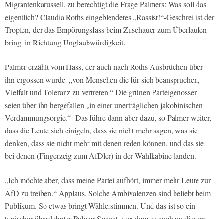
Migrantenkarussell, zu berechtigt die Frage Palmers: Was soll das
eigentlich? Claudia Roths eingeblendetes „Rassist!“-Geschrei ist der
Tropfen, der das Empörungsfass beim Zuschauer zum Überlaufen
bringt in Richtung Unglaubwürdigkeit.
Palmer erzählt vom Hass, der auch nach Roths Ausbrüchen über
ihn ergossen wurde, „von Menschen die für sich beanspruchen,
Vielfalt und Toleranz zu vertreten.“ Die grünen Parteigenossen
seien über ihn hergefallen „in einer unerträglichen jakobinischen
Verdammungsorgie.“ Das führe dann aber dazu, so Palmer weiter,
dass die Leute sich einigeln, dass sie nicht mehr sagen, was sie
denken, dass sie nicht mehr mit denen reden können, und das sie
bei denen (Fingerzeig zum AfDler) in der Wahlkabine landen.
„Ich möchte aber, dass meine Partei aufhört, immer mehr Leute zur
AfD zu treiben.“ Applaus. Solche Ambivalenzen sind beliebt beim
Publikum. So etwas bringt Wählerstimmen. Und das ist so ein
typischer überdehnter Palmer-Spagat, von dem es auch an diesem