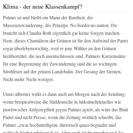
Klima - der neue Klassenkampf?
Palmer ist und bleibt ein Mann der Buntheit, der
Massenzuwanderung, des Prinzips: No-border-no-nation. Da
braucht sich Claudia Roth eigentlich gar keine Sorgen machen.
Nein, dieses Chamäleon der Grünen ist für den Aufwind der Partei
sogar überlebenswichtig, weil er jene Wähler zu den Grünen
herüberrettet, die noch unentschlossen sind. Palmers Kurzeinsätze
für eine Begrenzung der Zuwanderung sind die so wichtigen
Strohfeuer auf der grünen Landebahn. Der Gesang der Sirenen.
Nicht mehr. Nicht weniger.
Umso alberner wirkt es dann auch am Morgen nach der Sendung,
wenn beispieslweise die Süddeutsche in linksintellektueller wie
pawlowscher Aufgeregtheit gegen Palmer agiert, als wäre das Blatt
Partei und nicht Presse, wenn die Zeitung wörtlich schreibt, das
Palmer „zwar hochintelligent, rhetorisch quasi-begnadet und
politisch höchst erfolgreich ist. Aber auch leicht erregbar und das