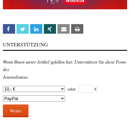
Facebook
Twitter
Linkedin
Xing
Email
Print
UNTERSTÜTZUNG
Wenn Ihnen unser Artikel gefallen hat: Unterstützen Sie diese Form
des
Journalismus.
oder
€
Weiter