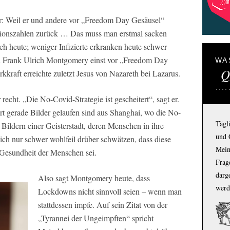
r: Weil er und andere vor „Freedom Day Gesäusel“
ktionszahlen zurück … Das muss man erstmal sacken
ch heute; weniger Infizierte erkranken heute schwer
eil Frank Ulrich Montgomery einst vor „Freedom Day
WA
Q
kkraft erreichte zuletzt Jesus von Nazareth bei Lazarus.
cht. „Die No-Covid-Strategie ist gescheitert“, sagt er.
 gerade Bilder gelaufen sind aus Shanghai, wo die No-
Tägl
 Bildern einer Geisterstadt, deren Menschen in ihre
und 
ich nur schwer wohlfeil drüber schwätzen, dass diese
Mein
 Gesundheit der Menschen sei.
Frage
darg
Also sagt Montgomery heute, dass
werd
Lockdowns nicht sinnvoll seien – wenn man
stattdessen impfe. Auf sein Zitat von der
„Tyrannei der Ungeimpften“ spricht