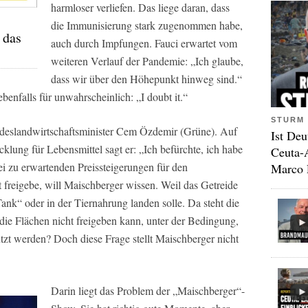
harmloser verliefen. Das liege daran, dass
die Immunisierung stark zugenommen habe,
 das
auch durch Impfungen. Fauci erwartet vom
weiteren Verlauf der Pandemie: „Ich glaube,
dass wir über den Höhepunkt hinweg sind.“
enfalls für unwahrscheinlich: „I doubt it.“
STURM 
ndeslandwirtschaftsminister Cem Özdemir (Grüne). Auf
Ist Deu
klung für Lebensmittel sagt er: „Ich befürchte, ich habe
Ceuta-
i zu erwartenden Preissteigerungen für den
Marco 
 freigebe, will Maischberger wissen. Weil das Getreide
Tank“ oder in der Tiernahrung landen solle. Da steht die
 Flächen nicht freigeben kann, unter der Bedingung,
tzt werden? Doch diese Frage stellt Maischberger nicht
Darin liegt das Problem der „Maischberger“-