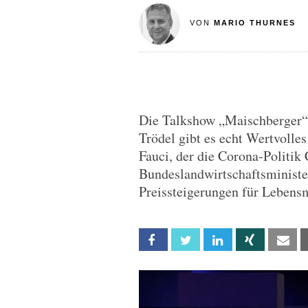
VON
MARIO THURNES
Die Talkshow „Maischberger“ 
Trödel gibt es echt Wertvolle
Fauci, der die Corona-Politik C
Bundeslandwirtschaftsministe
Preissteigerungen für Lebensm
Facebook
Twitter
Linkedin
Xing
Em