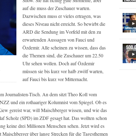
Show. Sie hat richtig gute Momente, aber
auf die muss der Zuschauer warten.
Dazwischen muss er vieles ertragen, was
dieses Niveau nicht erreicht. So bewirbt die
ARD die Sendung im Vorfeld mit den zu
erwartenden Aussagen von Fauci und
Özdemir. Alle scheinen zu wissen, dass das
die Themen sind, die Zuschauer um 22.50
Uhr sehen wollen. Doch auf Özdemir
m
müssen sie bis kurz vor halb zwölf warten,
auf Fauci bis kurz vor Mitternacht.
em Journalisten-Tisch. An dem sitzt Theo Koll vom
 NZZ und ein rothaariger Kolumnist vom Spiegel. Ob es
Kiew gereist war, will Maischberger wissen, und wie das
laf Scholz (SPD) im ZDF gesagt hat. Das wollten schon
ung keine drei Millionen Menschen sehen. Jetzt wird es
t Maischberger über lange Strecken für die Tagesthemen