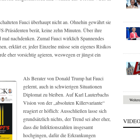
chalteten Fauci überhaupt nicht an. Ohnehin gewährt sie
US-Präsidenten berät, keine zehn Minuten. Über ihre
nd mal nachdenken. Zumal Fauci wirklich Spannendes
en, erklärt er, jeder Einzelne müsse sein eigenes Risikos
rde eher vorsichtig agieren, weswegen er jüngst ein
Als Berater von Donald Trump hat Fauci
gelernt, auch in schwierigen Situationen
Diplomat zu bleiben. Auf Karl Lauterbachs
Weiter
Vision von der „absoluten Killervariante“
reagiert er höflich: Ausschließen lasse sich
grundsätzlich nichts, der Trend sei aber eher,
VIDE
dass die Infektionszahlen insgesamt
hochgingen, dafür die Erkrankungen