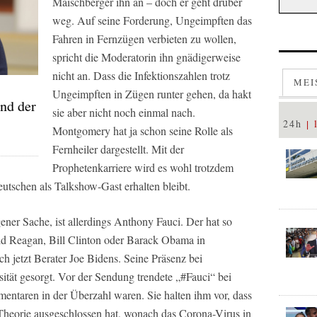
Maischberger ihn an – doch er geht drüber
weg. Auf seine Forderung, Ungeimpften das
Fahren in Fernzügen verbieten zu wollen,
spricht die Moderatorin ihn gnädigerweise
nicht an. Dass die Infektionszahlen trotz
MEI
Ungeimpften in Zügen runter gehen, da hakt
nd der
sie aber nicht noch einmal nach.
24h
Montgomery hat ja schon seine Rolle als
Fernheiler dargestellt. Mit der
Prophetenkarriere wird es wohl trotzdem
eutschen als Talkshow-Gast erhalten bleibt.
ener Sache, ist allerdings Anthony Fauci. Der hat so
ld Reagan, Bill Clinton oder Barack Obama in
ch jetzt Berater Joe Bidens. Seine Präsenz bei
ität gesorgt. Vor der Sendung trendete „#Fauci“ bei
entaren in der Überzahl waren. Sie halten ihm vor, dass
 Theorie ausgeschlossen hat, wonach das Corona-Virus in