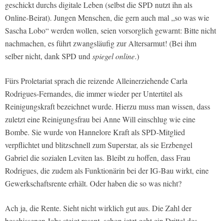
geschickt durchs digitale Leben (selbst die SPD nutzt ihn als
Online-Beirat). Jungen Menschen, die gern auch mal „so was wie
Sascha Lobo“ werden wollen, seien vorsorglich gewarnt: Bitte nicht
nachmachen, es führt zwangsläufig zur Altersarmut! (Bei ihm
selber nicht, dank SPD und
spiegel online
.)
Fürs Proletariat sprach die reizende Alleinerziehende Carla
Rodrigues-Fernandes, die immer wieder per Untertitel als
Reinigungskraft bezeichnet wurde. Hierzu muss man wissen, dass
zuletzt eine Reinigungsfrau bei Anne Will einschlug wie eine
Bombe. Sie wurde von Hannelore Kraft als SPD-Mitglied
verpflichtet und blitzschnell zum Superstar, als sie Erzbengel
Gabriel die sozialen Leviten las. Bleibt zu hoffen, dass Frau
Rodrigues, die zudem als Funktionärin bei der IG-Bau wirkt, eine
Gewerkschaftsrente erhält. Oder haben die so was nicht?
Ach ja, die Rente. Sieht nicht wirklich gut aus. Die Zahl der
beschissenen Jobs steigt rasant, schon jetzt geht ein Drittel des