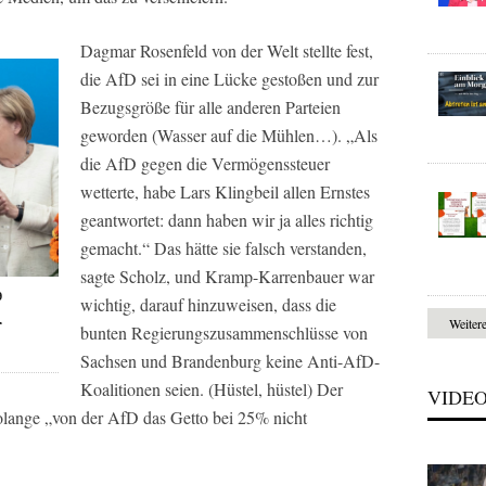
Dagmar Rosenfeld von der
Welt
stellte fest,
die AfD sei in eine Lücke gestoßen und zur
Bezugsgröße für alle anderen Parteien
geworden (Wasser auf die Mühlen…). „Als
die AfD gegen die Vermögenssteuer
wetterte, habe Lars Klingbeil allen Ernstes
geantwortet: dann haben wir ja alles richtig
gemacht.“ Das hätte sie falsch verstanden,
sagte Scholz, und Kramp-Karrenbauer war
9
wichtig, darauf hinzuweisen, dass die
r
Weiter
bunten Regierungszusammenschlüsse von
Sachsen und Brandenburg keine Anti-AfD-
Koalitionen seien. (Hüstel, hüstel) Der
VIDE
solange „von der AfD das Getto bei 25% nicht