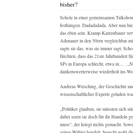
bisher?
Scholz in einer gemeinsamen Talkshow 
festhängen. Dadadadada. Aber nun hi
das eben sein. Kramp-Karrenbauer verw
Adenauer in den 50ern vergleichbar mi
sagte sie das, was sie immer sagt. Schol
fürchten, dass das 21ste Jahrhundert f
SPs in Europa schlecht, etwa in… . „Nic
dankenswerterweise wiederholt ins Wo
Andreas Wirsching, der Geschichte und
wissenschaftlicher Experte geladen war
„Politiker glauben, sie müssten sich 
dabei seien sie doch für ihr Handeln ge
muss“, der kriegt nichts gemacht. Sowe
seiner Wähler handelt, braucht wohl di