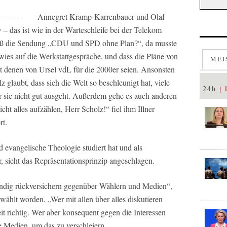
Annegret Kramp-Karrenbauer und Olaf
– das ist wie in der Warteschleife bei der Telekom
eß die Sendung „CDU und SPD ohne Plan?“, da musste
ies auf die Werkstattgespräche, und dass die Pläne von
MEI
t denen von Ursel vdL für die 2000er seien. Ansonsten
z glaubt, dass sich die Welt so beschleunigt hat, viele
24h
ür sie nicht gut ausgeht. Außerdem gehe es auch anderen
ht alles aufzählen, Herr Scholz!“ fiel ihm Illner
rt.
 evangelische Theologie studiert hat und als
, sieht das Repräsentationsprinzip angeschlagen.
ständig rückversichern gegenüber Wählern und Medien“,
wählt worden. „Wer mit allen über alles diskutieren
it richtig. Wer aber konsequent gegen die Interessen
e Medien, um das zu verschleiern.