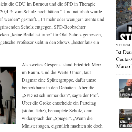
ieht die CDU im Burnout und die SPD in Therapie.
e 20,4 % vom Schulz noch hätten.“ Und natürlich wurde
f werden“ gestreift. „14 mehr oder weniger Talente und
ergrinsenden Scholz entgegen. SPD-Beobachter
ücken „keine Beifallsstürme“ für Olaf Scholz gemessen,
gelische Professor sieht in den Shows „bestenfalls ein
STURM 
Ist Deu
Ceuta-
Als zweites Gespenst stand Friedrich Merz
Marco 
im Raum. Und die Werte-Union, laut
Dagmar eine Splittergruppe, dafür umso
bemerkbarer in den Debatten. Aber die
„SPD ist schlimmer dran“, sagte der Prof.
Über die Groko entscheide ein Parteitag
(stöhn, ächz), behauptete Scholz, dem
widersprach der „Spiegel“. „Wenn die
Minister sagen, eigentlich machten sie doch