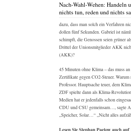
Nach-Wahl-Wehen: Handeln 
nichts tun, reden und nichts s
dazu, dass man solch ein Verfahren ni
dollen fünf Sekunden. Gabriel ist näml
schimpft, die Genossen seien grüner als 
Drittel der Unionsmitglieder AKK nich
(AKK)?
45 Minuten ohne Klima – das muss an di
Zertifikate gegen CO2-Steuer. Warum ni
Professor. Hauptsache teuer, dem Klima
ZDF spielte dann als Klima-Revolution
Medien hat er jedenfalls schon einges
CDU und CSU gemeinsam…, sagte Anneg
„Speicher, Solar…“ „Nicht alles aufzä
Lesen Sie Stephan Paetow auch auf