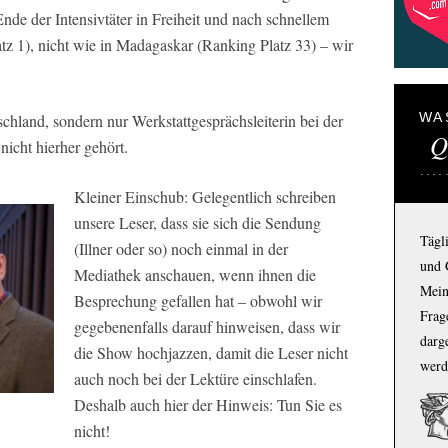
de der Intensivtäter in Freiheit und nach schnellem
tz 1), nicht wie in Madagaskar (Ranking Platz 33) – wir
WA
hland, sondern nur Werkstattgesprächsleiterin bei der
Q
icht hierher gehört.
Kleiner Einschub: Gelegentlich schreiben
unsere Leser, dass sie sich die Sendung
Tägl
(Illner oder so) noch einmal in der
und 
Mediathek anschauen, wenn ihnen die
Mein
Besprechung gefallen hat – obwohl wir
Frage
gegebenenfalls darauf hinweisen, dass wir
darg
die Show hochjazzen, damit die Leser nicht
werd
auch noch bei der Lektüre einschlafen.
Deshalb auch hier der Hinweis: Tun Sie es
nicht!