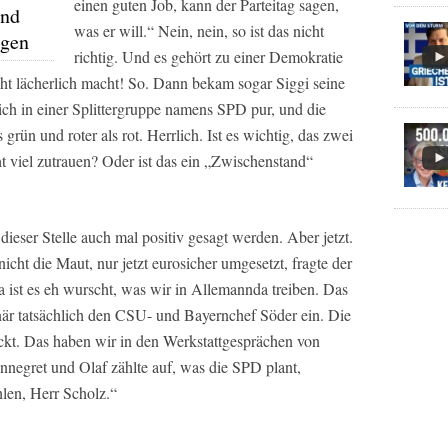
einen guten Job, kann der Parteitag sagen,
und
was er will.“ Nein, nein, so ist das nicht
agen
richtig. Und es gehört zu einer Demokratie
cht lächerlich macht! So. Dann bekam sogar Siggi seine
ich in einer Splittergruppe namens SPD pur, und die
grün und roter als rot. Herrlich. Ist es wichtig, das zwei
t viel zutrauen? Oder ist das ein „Zwischenstand“
eser Stelle auch mal positiv gesagt werden. Aber jetzt.
cht die Maut, nur jetzt eurosicher umgesetzt, fragte der
 ist es eh wurscht, was wir in Allemannda treiben. Das
är tatsächlich den CSU- und Bayernchef Söder ein. Die
ackt. Das haben wir in den Werkstattgesprächen von
ret und Olaf zählte auf, was die SPD plant,
hlen, Herr Scholz.“