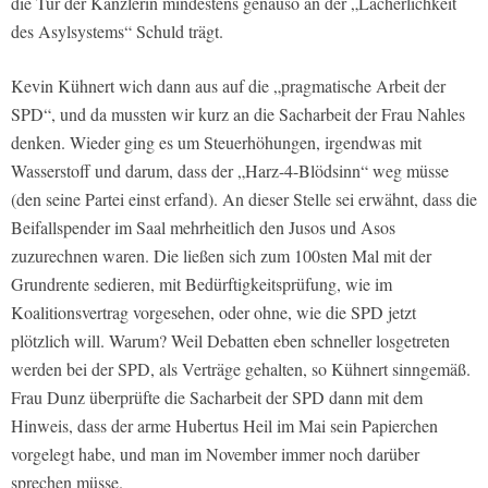
die Tür der Kanzlerin mindestens genauso an der „Lächerlichkeit
des Asylsystems“ Schuld trägt.
Kevin Kühnert wich dann aus auf die „pragmatische Arbeit der
SPD“, und da mussten wir kurz an die Sacharbeit der Frau Nahles
denken. Wieder ging es um Steuerhöhungen, irgendwas mit
Wasserstoff und darum, dass der „Harz-4-Blödsinn“ weg müsse
(den seine Partei einst erfand). An dieser Stelle sei erwähnt, dass die
Beifallspender im Saal mehrheitlich den Jusos und Asos
zuzurechnen waren. Die ließen sich zum 100sten Mal mit der
Grundrente sedieren, mit Bedürftigkeitsprüfung, wie im
Koalitionsvertrag vorgesehen, oder ohne, wie die SPD jetzt
plötzlich will. Warum? Weil Debatten eben schneller losgetreten
werden bei der SPD, als Verträge gehalten, so Kühnert sinngemäß.
Frau Dunz überprüfte die Sacharbeit der SPD dann mit dem
Hinweis, dass der arme Hubertus Heil im Mai sein Papierchen
vorgelegt habe, und man im November immer noch darüber
sprechen müsse.