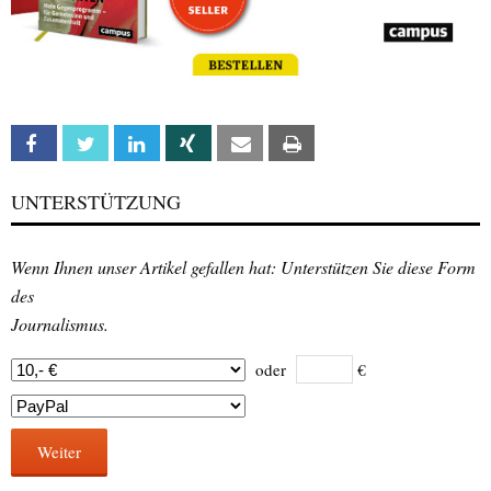
Facebook
Twitter
Linkedin
Xing
Email
Print
UNTERSTÜTZUNG
Wenn Ihnen unser Artikel gefallen hat: Unterstützen Sie diese Form
des
Journalismus.
oder
€
Weiter