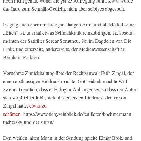
noch nicht genau, woher die ganze Aufregung rührt. Zwar wurde
das Intro zum Schmäh-Gedicht, nicht aber selbiges abgespult.
Es ging auch eher um Erdogans langen Arm, und ob Merkel seine
„Bitch“ ist, um mal etwas Schmähkritik reinzubringen. Ja, absolut,
meinten der Satiriker Serdar Somuncu, Sevim Dagdelen von Die
Linke und einerseits, andererseits, der Medienwissenschaftler
Bernhard Pörksen.
Vornehme Zurückhaltung übte der Rechtsanwalt Fatih Zingal, der
einen erstklassigen Eindruck machte. Gottseidank machte Will
zweimal deutlich, dass er Erdogan-Anhänger sei, so dass der Autor
sich verpflichtet fühlt, sich für den ersten Eindruck, den er von
Zingal hatte,
etwas zu
schämen.
https://www.tichyseinblick.de/feuilleton/boehmermann-
tucholsky-und-der-sultan/
Den weißen, alten Mann in der Sendung spielte Elmar Brok, und