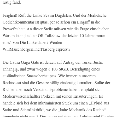
lustig fand.
Feigheit! Ruft die Linke Sevim Dagdelen. Und der Merkelsche
Gedichtkommentar ist quasi per se schon ein Eingriff in die
Pressefreiheit. An dieser Stelle müssen wir die Frage einschieben:
Warum ist in j e d e r ÖR-Talkshow der letzten 10 Jahre immer
eine/r von Die Linke dabei? Werden
WillMaischbergerIllnerPlasberg erpresst?
Die Causa Gaga-Gate ist derzeit auf Antrag der Türkei Justiz
anhängig, und zwar wegen § 103 StGB, Beleidigung eines
ausländischen Staatsoberhauptes. Wie immer in unserem
Rechtsstaat sind die Gesetze völlig eindeutig formuliert. Sollte der
Richter aber noch Verständnisprobleme haben, empfahl sich
Medienwissenschaftler Pörksen mit seinen Erläuterungen. Es
handele sich bei dem inkriminierten Stück um einen „Hybrid aus
Satire und Schmähkritik“, wo die „kalte Mechanik des Rechts“
irgendwie nicht greift. Das ganze sei eher „ein Lehrbeispiel für eine