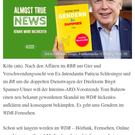
IMAGO/Future Image, Panthermedia / Collage + Text: TE
Köln (atn). Nach den Affären im
RBB
um Gier und
Verschwendungssucht von Ex-Intendantin Patricia Schlesinger und
im
BR
um die doppelten Dienstwagen der Direktorin Birgit
Spanner-Ulmer will der Interims-
ARD
-Vorsitzende Tom Buhrow
einen neu bekannt gewordenen Skandal im
WDR
lückenlos
aufklären und konsequent bekämpfen. Es geht ums Gendern im
WDR
-Fernsehen.
Schon seit langem werden im
WDR
– Hörfunk, Fernsehen, Online