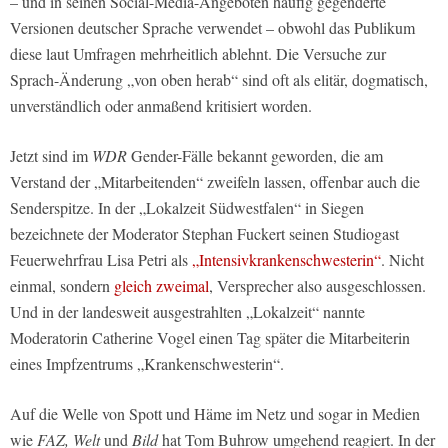
– und in seinen Social-Media-Angeboten häufig gegenderte
Versionen deutscher Sprache verwendet – obwohl das Publikum
diese laut Umfragen mehrheitlich ablehnt. Die Versuche zur
Sprach-Änderung „von oben herab“ sind oft als elitär, dogmatisch,
unverständlich oder anmaßend kritisiert worden.
Jetzt sind im
WDR
Gender-Fälle bekannt geworden, die am
Verstand der „Mitarbeitenden“ zweifeln lassen, offenbar auch die
Senderspitze. In der „Lokalzeit Südwestfalen“ in Siegen
bezeichnete der Moderator Stephan Fuckert seinen Studiogast
Feuerwehrfrau Lisa Petri als
„Intensivkrankenschwesterin“
. Nicht
einmal, sondern
gleich zweimal
, Versprecher also ausgeschlossen.
Und in der landesweit ausgestrahlten „Lokalzeit“ nannte
Moderatorin Catherine Vogel einen Tag später die Mitarbeiterin
eines Impfzentrums „Krankenschwesterin“.
Auf die Welle von Spott und Häme im Netz und sogar in Medien
wie
FAZ, Welt
und
Bild
hat Tom Buhrow umgehend reagiert. In der