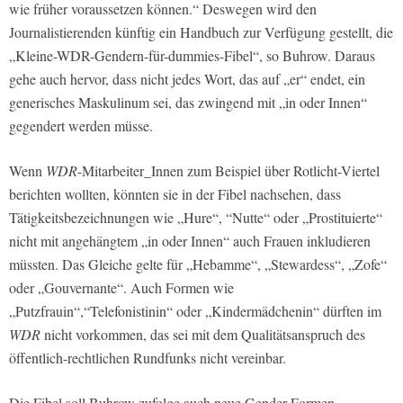
wie früher voraussetzen können.“ Deswegen wird den
Journalistierenden künftig ein Handbuch zur Verfügung gestellt, die
„Kleine-WDR-Gendern-für-dummies-Fibel“, so Buhrow. Daraus
gehe auch hervor, dass nicht jedes Wort, das auf „er“ endet, ein
generisches Maskulinum sei, das zwingend mit „in oder Innen“
gegendert werden müsse.
Wenn
WDR
-Mitarbeiter_Innen zum Beispiel über Rotlicht-Viertel
berichten wollten, könnten sie in der Fibel nachsehen, dass
Tätigkeitsbezeichnungen wie „Hure“, “Nutte“ oder „Prostituierte“
nicht mit angehängtem „in oder Innen“ auch Frauen inkludieren
müssten. Das Gleiche gelte für „Hebamme“, „Stewardess“, „Zofe“
oder „Gouvernante“. Auch Formen wie
„Putzfrauin“,“Telefonistinin“ oder „Kindermädchenin“ dürften im
WDR
nicht vorkommen, das sei mit dem Qualitätsanspruch des
öffentlich-rechtlichen Rundfunks nicht vereinbar.
Die Fibel soll Buhrow zufolge auch neue Gender-Formen