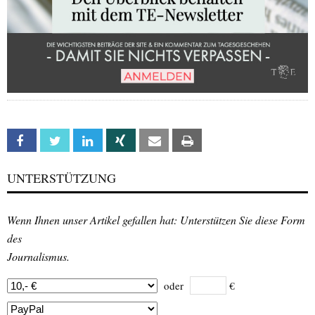
Facebook
Twitter
Linkedin
Xing
Email
Print
UNTERSTÜTZUNG
Wenn Ihnen unser Artikel gefallen hat: Unterstützen Sie diese Form
des
Journalismus.
oder
€