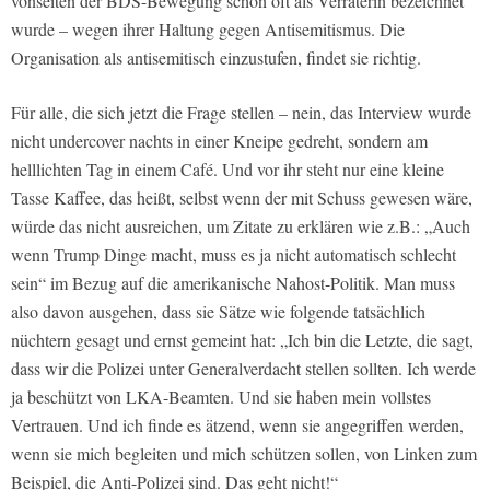
vonseiten der BDS-Bewegung schon oft als Verräterin bezeichnet
wurde – wegen ihrer Haltung gegen Antisemitismus. Die
Organisation als antisemitisch einzustufen, findet sie richtig.
Für alle, die sich jetzt die Frage stellen – nein, das Interview wurde
nicht undercover nachts in einer Kneipe gedreht, sondern am
helllichten Tag in einem Café. Und vor ihr steht nur eine kleine
Tasse Kaffee, das heißt, selbst wenn der mit Schuss gewesen wäre,
würde das nicht ausreichen, um Zitate zu erklären wie z.B.: „Auch
wenn Trump Dinge macht, muss es ja nicht automatisch schlecht
sein“ im Bezug auf die amerikanische Nahost-Politik. Man muss
also davon ausgehen, dass sie Sätze wie folgende tatsächlich
nüchtern gesagt und ernst gemeint hat: „Ich bin die Letzte, die sagt,
dass wir die Polizei unter Generalverdacht stellen sollten. Ich werde
ja beschützt von LKA-Beamten. Und sie haben mein vollstes
Vertrauen. Und ich finde es ätzend, wenn sie angegriffen werden,
wenn sie mich begleiten und mich schützen sollen, von Linken zum
Beispiel, die Anti-Polizei sind. Das geht nicht!“