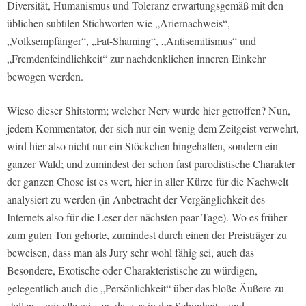
Diversität, Humanismus und Toleranz erwartungsgemäß mit den
üblichen subtilen Stichworten wie „Ariernachweis“,
„Volksempfänger“, „Fat-Shaming“, „Antisemitismus“ und
„Fremdenfeindlichkeit“ zur nachdenklichen inneren Einkehr
bewogen werden.
Wieso dieser Shitstorm; welcher Nerv wurde hier getroffen? Nun,
jedem Kommentator, der sich nur ein wenig dem Zeitgeist verwehrt,
wird hier also nicht nur ein Stöckchen hingehalten, sondern ein
ganzer Wald; und zumindest der schon fast parodistische Charakter
der ganzen Chose ist es wert, hier in aller Kürze für die Nachwelt
analysiert zu werden (in Anbetracht der Vergänglichkeit des
Internets also für die Leser der nächsten paar Tage). Wo es früher
zum guten Ton gehörte, zumindest durch einen der Preisträger zu
beweisen, dass man als Jury sehr wohl fähig sei, auch das
Besondere, Exotische oder Charakteristische zu würdigen,
gelegentlich auch die „Persönlichkeit“ über das bloße Äußere zu
stellen – wir alle wissen, dass es in der Schönheits- und