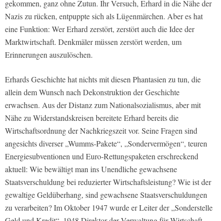
gekommen, ganz ohne Zutun. Ihr Versuch, Erhard in die Nähe der
Nazis zu rücken, entpuppte sich als Lügenmärchen. Aber es hat
eine Funktion: Wer Erhard zerstört, zerstört auch die Idee der
Marktwirtschaft. Denkmäler müssen zerstört werden, um
Erinnerungen auszulöschen.
Erhards Geschichte hat nichts mit diesen Phantasien zu tun, die
allein dem Wunsch nach Dekonstruktion der Geschichte
erwachsen. Aus der Distanz zum Nationalsozialismus, aber mit
Nähe zu Widerstandskreisen bereitete Erhard bereits die
Wirtschaftsordnung der Nachkriegszeit vor. Seine Fragen sind
angesichts diverser „Wumms-Pakete“, „Sondervermögen“, teuren
Energiesubventionen und Euro-Rettungspaketen erschreckend
aktuell: Wie bewältigt man ins Unendliche gewachsene
Staatsverschuldung bei reduzierter Wirtschaftsleistung? Wie ist der
gewaltige Geldüberhang, sind gewachsene Staatsverschuldungen
zu verarbeiten? Im Oktober 1947 wurde er Leiter der „Sonderstelle
Geld und Kredit“, 1948 Direktor der Verwaltung für Wirtschaft,