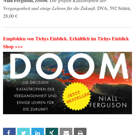
Niall Ferguson,
Doom.
Die großen Katastrophen der
Vergangenheit und einige Lehren für die Zukunft.
DVA, 592 Seiten,
28,00 €
Empfohlen von Tichys Einblick. Erhältlich im Tichys Einblick
Shop >>>
Facebook
Twitter
Linkedin
Xing
Email
Print