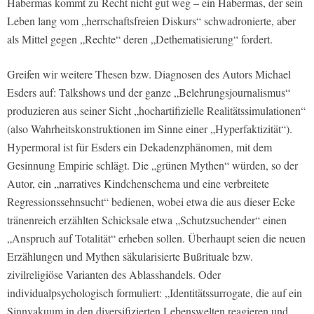
Habermas kommt zu Recht nicht gut weg – ein Habermas, der sein
Leben lang vom „herrschaftsfreien Diskurs“ schwadronierte, aber
als Mittel gegen „Rechte“ deren „Dethematisierung“ fordert.
Greifen wir weitere Thesen bzw. Diagnosen des Autors Michael
Esders auf: Talkshows und der ganze „Belehrungsjournalismus“
produzieren aus seiner Sicht „hochartifizielle Realitätssimulationen“
(also Wahrheitskonstruktionen im Sinne einer „Hyperfaktizität“).
Hypermoral ist für Esders ein Dekadenzphänomen, mit dem
Gesinnung Empirie schlägt. Die „grünen Mythen“ würden, so der
Autor, ein „narratives Kindchenschema und eine verbreitete
Regressionssehnsucht“ bedienen, wobei etwa die aus dieser Ecke
tränenreich erzählten Schicksale etwa „Schutzsuchender“ einen
„Anspruch auf Totalität“ erheben sollen. Überhaupt seien die neuen
Erzählungen und Mythen säkularisierte Bußrituale bzw.
zivilreligiöse Varianten des Ablasshandels. Oder
individualpsychologisch formuliert: „Identitätssurrogate, die auf ein
Sinnvakuum in den diversifizierten Lebenswelten reagieren und