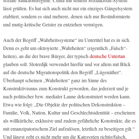
soziale Sanktionsregime. China mit seinem Sozialkredit-System
lässt grüßen. Es hat sich auch nicht nur ein einziges Gängelsystem
etabliert, sondern es sind mehrere, denen sich nur Bestinformierte
und mutig-kritische Geister zu entziehen vermögen.
Auch der Begriff „Wahrheitssysteme“ im Untertitel hat es in sich.
Denn es geht um oktroyierte „Wahrheiten“ (eigentlich „Falsch“-
heiten), an die der brave Bürger, der typisch
deutsche Untertan
glauben soll. Sloterdijk verwendet hierfür und vor allem mit Blick
auf die deutsche Migrationspolitik den Begriff „Lügenäther“.
Überhaupt scheinen „Wahrheiten“ ganz im Sinne des
Konstruktivismus zum Konstrukt geworden, das jederzeit und je
nach politischer bzw. medialer Laune dekonstruiert werden kann.
Etwa wie folgt: „Die Objekte der politischen Dekonstruktion –
Familie, Volk, Nation, Kultur und Geschlechtsidentität – erscheinen
als willkürliche, exklusive und zudem gefährliche Konstrukte, die es
mit emanzipatorischem Ziel aufzulösen, letztlich zu beseitigen gilt.“
Und längst geht es nicht mehr um die Kategorien richtig/falsch,