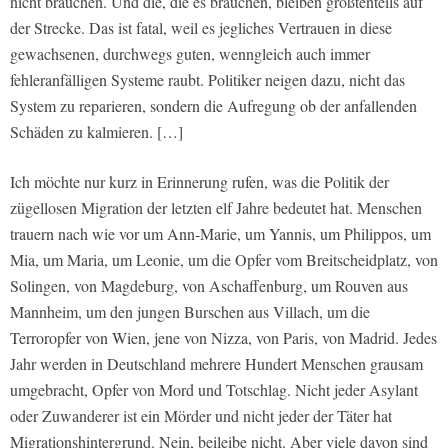
nicht brauchen. Und die, die es brauchen, bleiben größtenteils auf
der Strecke. Das ist fatal, weil es jegliches Vertrauen in diese
gewachsenen, durchwegs guten, wenngleich auch immer
fehleranfälligen Systeme raubt. Politiker neigen dazu, nicht das
System zu reparieren, sondern die Aufregung ob der anfallenden
Schäden zu kalmieren. […]
Ich möchte nur kurz in Erinnerung rufen, was die Politik der
zügellosen Migration der letzten elf Jahre bedeutet hat. Menschen
trauern nach wie vor um Ann-Marie, um Yannis, um Philippos, um
Mia, um Maria, um Leonie, um die Opfer vom Breitscheidplatz, von
Solingen, von Magdeburg, von Aschaffenburg, um Rouven aus
Mannheim, um den jungen Burschen aus Villach, um die
Terroropfer von Wien, jene von Nizza, von Paris, von Madrid. Jedes
Jahr werden in Deutschland mehrere Hundert Menschen grausam
umgebracht, Opfer von Mord und Totschlag. Nicht jeder Asylant
oder Zuwanderer ist ein Mörder und nicht jeder der Täter hat
Migrationshintergrund. Nein, beileibe nicht. Aber viele davon sind