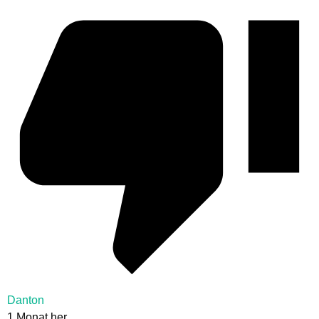
Danton
1 Monat her