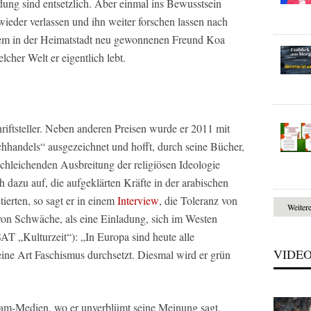
ng sind entsetzlich. Aber einmal ins Bewusstsein
wieder verlassen und ihn weiter forschen lassen nach
nem in der Heimatstadt neu gewonnenen Freund Koa
lcher Welt er eigentlich lebt.
riftsteller. Neben anderen Preisen wurde er 2011 mit
handels“ ausgezeichnet und hofft, durch seine Bücher,
chleichenden Ausbreitung der religiösen Ideologie
h dazu auf, die aufgeklärten Kräfte in der arabischen
tierten, so sagt er in einem
Interview
, die Toleranz von
Weiter
von Schwäche, als eine Einladung, sich im Westen
AT „Kulturzeit“): „In Europa sind heute alle
VIDE
eine Art Faschismus durchsetzt. Diesmal wird er grün
eam-Medien, wo er unverblümt seine Meinung sagt,