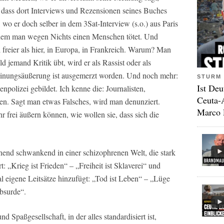
 dass dort Interviews und Rezensionen seines Buches
 wo er doch selber in dem 3Sat-Interview (s.o.) aus Paris
 dem man wegen Nichts einen Menschen tötet. Und
freier als hier, in Europa, in Frankreich. Warum? Man
d jemand Kritik übt, wird er als Rassist oder als
Meinungsäußerung ist ausgemerzt worden. Und noch mehr:
STURM 
Ist Deu
npolizei gebildet. Ich kenne die: Journalisten,
Ceuta-
hen. Sagt man etwas Falsches, wird man denunziert.
Marco 
 frei äußern können, wie wollen sie, dass sich die
end schwankend in einer schizophrenen Welt, die stark
 „Krieg ist Frieden“ – „Freiheit ist Sklaverei“ und
l eigene Leitsätze hinzufügt: „Tod ist Leben“ – „Lüge
Absurde“.
Spaßgesellschaft, in der alles standardisiert ist,