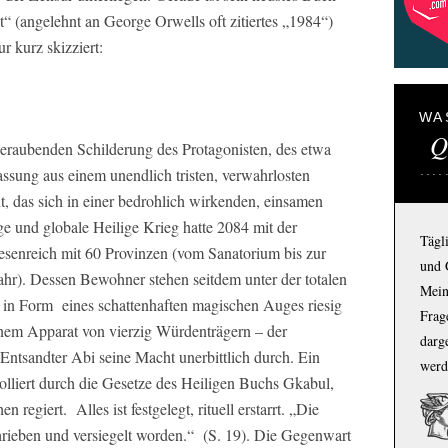
“ (angelehnt an George Orwells oft zitiertes „1984“)
r kurz skizziert:
WA
Q
beraubenden Schilderung des Protagonisten, des etwa
lassung aus einem unendlich tristen, verwahrlosten
, das sich in einer bedrohlich wirkenden, einsamen
nge und globale Heilige Krieg hatte 2084 mit der
Tägl
esenreich mit 60 Provinzen (vom Sanatorium bis zur
und 
 Jahr). Dessen Bewohner stehen seitdem unter der totalen
Mein
 in Form eines schattenhaften magischen Auges riesig
Frage
einem Apparat von vierzig Würdenträgern – der
darg
Entsandter Abi seine Macht unerbittlich durch. Ein
werd
rolliert durch die Gesetze des Heiligen Buchs Gkabul,
egiert. Alles ist festgelegt, rituell erstarrt. „Die
rieben und versiegelt worden.“ (S. 19). Die Gegenwart