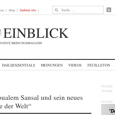
Suche nach:
ast
Shop
Einblick-Abo
DAILI|ES|SENTIALS
MEINUNGEN
VIDEOS
FEUILLETON
oualem Sansal und sein neues
Anzeige
 der Welt“