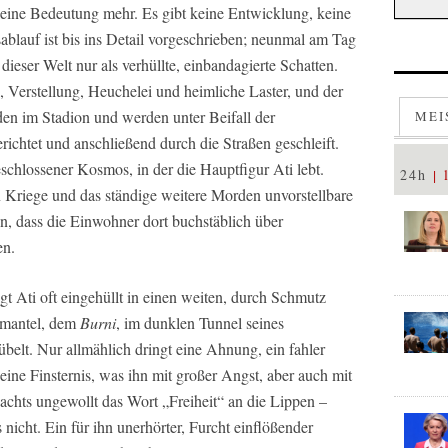
 keine Bedeutung mehr. Es gibt keine Entwicklung, keine
blauf ist bis ins Detail vorgeschrieben; neunmal am Tag
dieser Welt nur als verhüllte, einbandagierte Schatten.
 Verstellung, Heuchelei und heimliche Laster, und der
den im Stadion und werden unter Beifall der
MEI
richtet und anschließend durch die Straßen geschleift.
geschlossener Kosmos, in der die Hauptfigur Ati lebt.
24h
 Kriege und das ständige weitere Morden unvorstellbare
, dass die Einwohner dort buchstäblich über
en.
gt Ati oft eingehüllt in einen weiten, durch Schmutz
lmantel, dem
Burni
, im dunklen Tunnel seines
belt. Nur allmählich dringt eine Ahnung, ein fahler
eine Finsternis, was ihn mit großer Angst, aber auch mit
nachts ungewollt das Wort „Freiheit“ an die Lippen –
 nicht. Ein für ihn unerhörter, Furcht einflößender