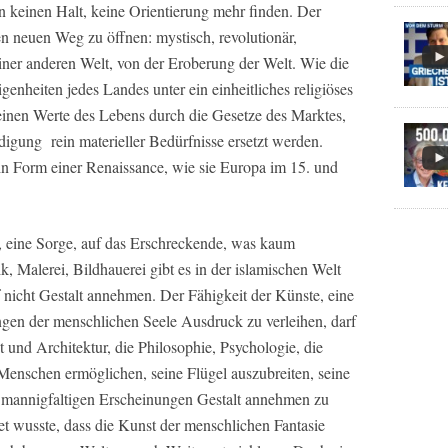
n keinen Halt, keine Orientierung mehr finden. Der
n neuen Weg zu öffnen: mystisch, revolutionär,
iner anderen Welt, von der Eroberung der Welt. Wie die
genheiten jedes Landes unter ein einheitliches religiöses
einen Werte des Lebens durch die Gesetze des Marktes,
igung rein materieller Bedürfnisse ersetzt werden.
in Form einer Renaissance, wie sie Europa im 15. und
, eine Sorge, auf das Erschreckende, was kaum
k, Malerei, Bildhauerei gibt es in der islamischen Welt
 nicht Gestalt annehmen. Der Fähigkeit der Künste, eine
ngen der menschlichen Seele Ausdruck zu verleihen, darf
nd Architektur, die Philosophie, Psychologie, die
Menschen ermöglichen, seine Flügel auszubreiten, seine
in mannigfaltigen Erscheinungen Gestalt annehmen zu
et wusste, dass die Kunst der menschlichen Fantasie