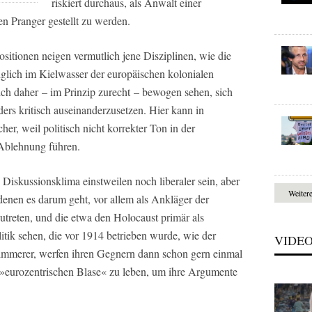
riskiert durchaus, als Anwalt einer
n Pranger gestellt zu werden.
sitionen neigen vermutlich jene Disziplinen, wie die
ünglich im Kielwasser der europäischen kolonialen
ich daher – im Prinzip zurecht – bewogen sehen, sich
ers kritisch auseinanderzusetzen. Hier kann in
er, weil politisch nicht korrekter Ton in der
 Ablehnung führen.
Diskussionsklima einstweilen noch liberaler sein, aber
Weiter
denen es darum geht, vor allem als Ankläger der
utreten, und die etwa den Holocaust primär als
tik sehen, die vor 1914 betrieben wurde, wie der
VIDE
mmerer, werfen ihren Gegnern dann schon gern einmal
r »eurozentrischen Blase« zu leben, um ihre Argumente