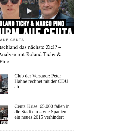
AUF CEUTA
tschland das nächste Ziel? –
Analyse mit Roland Tichy &
Pino
Club der Versager: Peter
Hahne rechnet mit der CDU
ab
Ceuta-Krise: 65.000 fallen in
die Stadt ein – wie Spanien
ein neues 2015 verhindert