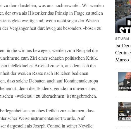
el zu dem darstellen, was uns noch erwartet. Wir werden
r, der etwa als Historiker das Prinzip in Frage zu stellen
estens gleichwertig sind, wenn nicht sogar der Westen
n der Vergangenheit durchweg als besonders »böse« zu
STURM 
Ist Deu
gen, in die wir uns bewegen, werden zum Beispiel die
Ceuta-
unehmend zum Ziel einer scharfen politischen Kritik.
Marco 
ein intellektuelles Arsenal zu sein, aus dem sich die
enheit der weißen Rasse nach Belieben bedienen
nen, dass solche Debatten auch auf Kontinentaleuropa
chehen ist, denn die Tendenz, gerade im universitären
nischen »wokerati« zu übernehmen, ist ungebrochen.
berlegenheitsanspruches freilich zuzustimmen, dass
hlerischer Weise instrumentalisiert wurde. Auf
ser dargestellt als Joseph Conrad in seiner Novelle