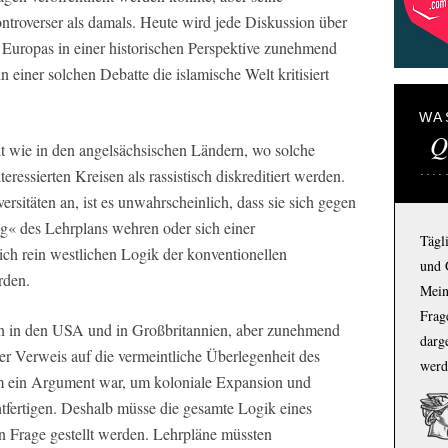
kontroverser als damals. Heute wird jede Diskussion über
t Europas in einer historischen Perspektive zunehmend
n einer solchen Debatte die islamische Welt kritisiert
WA
Q
it wie in den angelsächsischen Ländern, wo solche
teressierten Kreisen als rassistisch diskreditiert werden.
rsitäten an, ist es unwahrscheinlich, dass sie sich gegen
ng« des Lehrplans wehren oder sich einer
Tägl
lich rein westlichen Logik der konventionellen
und 
rden.
Mein
Frage
ch in den USA und in Großbritannien, aber zunehmend
darg
der Verweis auf die vermeintliche Überlegenheit des
werd
em ein Argument war, um koloniale Expansion und
htfertigen. Deshalb müsse die gesamte Logik eines
n Frage gestellt werden. Lehrpläne müssten