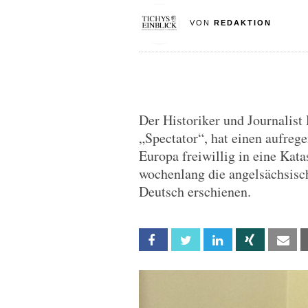
VON
REDAKTION
Der Historiker und Journalis
„Spectator“, hat einen aufreg
Europa freiwillig in eine Kat
wochenlang die angelsächsisch
Deutsch erschienen.
Facebook
Twitter
Linkedin
Xing
Em