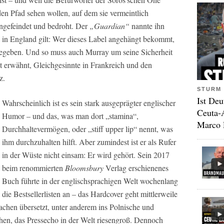
en Pfad sehen wollen, auf dem sie vermeintlich
ngefeindet und bedroht. Der
„Guardian“
nannte ihn
in England gilt: Wer dieses Label angehängt bekommt,
egeben. Und so muss auch Murray um seine Sicherheit
t erwähnt, Gleichgesinnte in Frankreich und den
z.
STURM 
Ist Deu
Wahrscheinlich ist es sein stark ausgeprägter englischer
Ceuta-
Humor – und das, was man dort „stamina“,
Marco 
Durchhaltevermögen, oder „stiff upper lip“ nennt, was
ihm durchzuhalten hilft. Aber zumindest ist er als Rufer
in der Wüste nicht einsam: Er wird gehört. Sein 2017
beim renommierten
Bloomsbury
Verlag erschienenes
Buch führte in der englischsprachigen Welt wochenlang
die Bestsellerlisten an – das Hardcover geht mittlerweile
achen übersetzt, unter anderem ins Polnische und
chen, das Pressecho in der Welt riesengroß. Dennoch