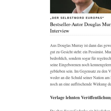
„DER SELBSTMORD EUROPAS“
Bestseller-Autor Douglas Mur
Interview
Aus Douglas Murray ist dann das gew
gut zu Gesicht steht: ein Pessimist. Mu
bedrohlich, sondern sogar für regelrec
seine Eingeborenen noch kennengelernt 
geblieben sein. Im Gegensatz zu den Ve
weder an die Schuld seiner Nation am
noch an eine auffrischende Wirkung d
Verlage lehnten Veröffentlichun
Da aber dieser Gedanke ein hässlicher 