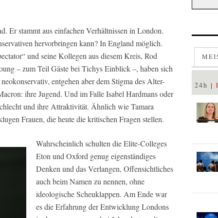
d. Er stammt aus einfachen Verhältnissen in London.
servativen hervorbringen kann? In England möglich.
ectator“ und seine Kollegen aus diesem Kreis, Rod
MEI
ung – zum Teil Gäste bei Tichys Einblick –, haben sich
ie neokonservativ, entgehen aber dem Stigma des Alter-
24h
acron: ihre Jugend. Und im Falle Isabel Hardmans oder
hlecht und ihre Attraktivität. Ähnlich wie Tamara
klugen Frauen, die heute die kritischen Fragen stellen.
Wahrscheinlich schulten die Elite-Colleges
Eton und Oxford genug eigenständiges
Denken und das Verlangen, Offensichtliches
auch beim Namen zu nennen, ohne
ideologische Scheuklappen. Am Ende war
es die Erfahrung der Entwicklung Londons