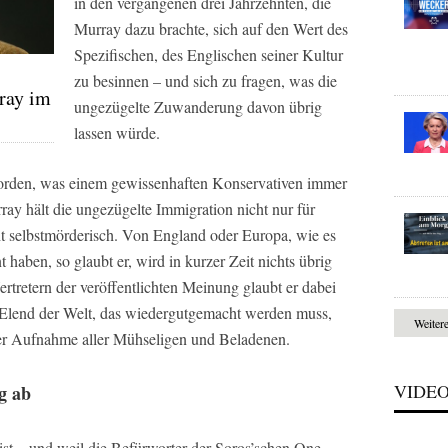
in den vergangenen drei Jahrzehnten, die
Murray dazu brachte, sich auf den Wert des
Spezifischen, des Englischen seiner Kultur
zu besinnen – und sich zu fragen, was die
ray im
ungezügelte Zuwanderung davon übrig
lassen würde.
orden, was einem gewissenhaften Konservativen immer
rray hält die ungezügelte Immigration nicht nur für
ht selbstmörderisch. Von England oder Europa, wie es
haben, so glaubt er, wird in kurzer Zeit nichts übrig
rtretern der veröffentlichten Meinung glaubt er dabei
 Elend der Welt, das wiedergutgemacht werden muss,
Weiter
er Aufnahme aller Mühseligen und Beladenen.
VIDE
g ab
ist – und weil die Befürworter der Soros’schen One