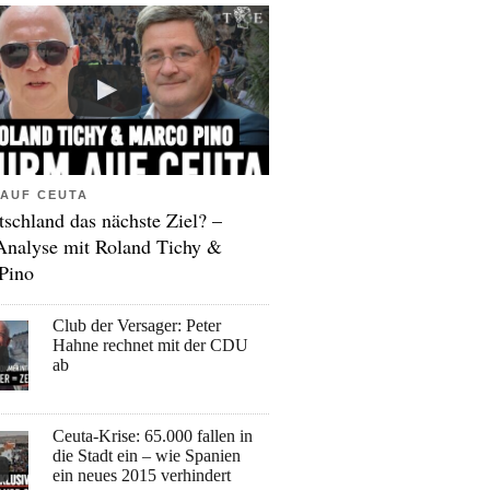
AUF CEUTA
tschland das nächste Ziel? –
Analyse mit Roland Tichy &
Pino
Club der Versager: Peter
Hahne rechnet mit der CDU
ab
Ceuta-Krise: 65.000 fallen in
die Stadt ein – wie Spanien
ein neues 2015 verhindert