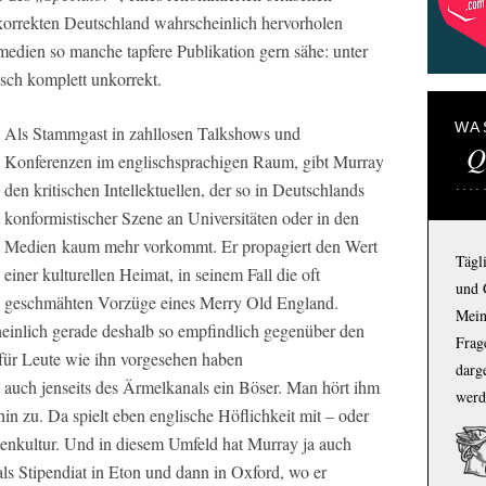
korrekten Deutschland wahrscheinlich hervorholen
medien so manche tapfere Publikation gern sähe: unter
isch komplett unkorrekt.
WA
Als Stammgast in zahllosen Talkshows und
Q
Konferenzen im englischsprachigen Raum, gibt Murray
den kritischen Intellektuellen, der so in Deutschlands
konformistischer Szene an Universitäten oder in den
Medien kaum mehr vorkommt. Er propagiert den Wert
Tägl
einer kulturellen Heimat, in seinem Fall die oft
und 
geschmähten Vorzüge eines Merry Old England.
Mein
einlich gerade deshalb so empfindlich gegenüber den
Frage
für Leute wie ihn vorgesehen haben
darg
it auch jenseits des Ärmelkanals ein Böser. Man hört ihm
werd
n zu. Da spielt eben englische Höflichkeit mit – oder
tenkultur. Und in diesem Umfeld hat Murray ja auch
ls Stipendiat in Eton und dann in Oxford, wo er