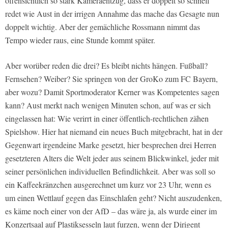
offensichtlich so stark Kameraentzug, dass er doppelt so schnell
redet wie Aust in der irrigen Annahme das mache das Gesagte nun
doppelt wichtig. Aber der gemächliche Rossmann nimmt das
Tempo wieder raus, eine Stunde kommt später.
Aber worüber reden die drei? Es bleibt nichts hängen. Fußball?
Fernsehen? Weiber? Sie springen von der GroKo zum FC Bayern,
aber wozu? Damit Sportmoderator Kerner was Kompetentes sagen
kann? Aust merkt nach wenigen Minuten schon, auf was er sich
eingelassen hat: Wie verirrt in einer öffentlich-rechtlichen zähen
Spielshow. Hier hat niemand ein neues Buch mitgebracht, hat in der
Gegenwart irgendeine Marke gesetzt, hier besprechen drei Herren
gesetzteren Alters die Welt jeder aus seinem Blickwinkel, jeder mit
seiner persönlichen individuellen Befindlichkeit. Aber was soll so
ein Kaffeekränzchen ausgerechnet um kurz vor 23 Uhr, wenn es
um einen Wettlauf gegen das Einschlafen geht? Nicht auszudenken,
es käme noch einer von der AfD – das wäre ja, als wurde einer im
Konzertsaal auf Plastiksesseln laut furzen, wenn der Dirigent