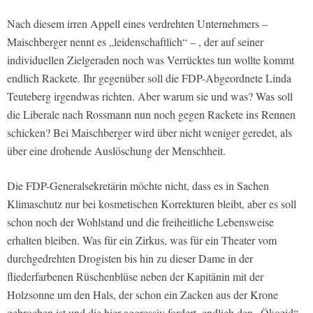
Nach diesem irren Appell eines verdrehten Unternehmers –
Maischberger nennt es „leidenschaftlich“ – , der auf seiner
individuellen Zielgeraden noch was Verrücktes tun wollte kommt
endlich Rackete. Ihr gegenüber soll die FDP-Abgeordnete Linda
Teuteberg irgendwas richten. Aber warum sie und was? Was soll
die Liberale nach Rossmann nun noch gegen Rackete ins Rennen
schicken? Bei Maischberger wird über nicht weniger geredet, als
über eine drohende Auslöschung der Menschheit.
Die FDP-Generalsekretärin möchte nicht, dass es in Sachen
Klimaschutz nur bei kosmetischen Korrekturen bleibt, aber es soll
schon noch der Wohlstand und die freiheitliche Lebensweise
erhalten bleiben. Was für ein Zirkus, was für ein Theater vom
durchgedrehten Drogisten bis hin zu dieser Dame in der
fliederfarbenen Rüschenblüse neben der Kapitänin mit der
Holzsonne um den Hals, der schon ein Zacken aus der Krone
gebrochen ist und die hier aggressiv fordert, endlich den „Ökozid“