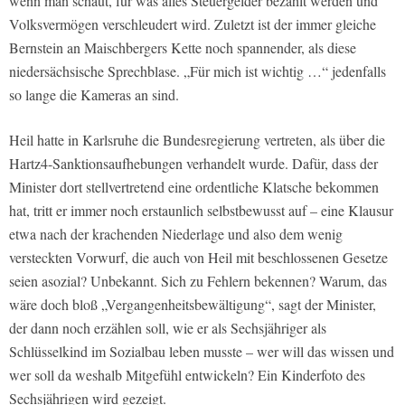
wenn man schaut, für was alles Steuergelder bezahlt werden und
Volksvermögen verschleudert wird. Zuletzt ist der immer gleiche
Bernstein an Maischbergers Kette noch spannender, als diese
niedersächsische Sprechblase. „Für mich ist wichtig …“ jedenfalls
so lange die Kameras an sind.
Heil hatte in Karlsruhe die Bundesregierung vertreten, als über die
Hartz4-Sanktionsaufhebungen verhandelt wurde. Dafür, dass der
Minister dort stellvertretend eine ordentliche Klatsche bekommen
hat, tritt er immer noch erstaunlich selbstbewusst auf – eine Klausur
etwa nach der krachenden Niederlage und also dem wenig
versteckten Vorwurf, die auch von Heil mit beschlossenen Gesetze
seien asozial? Unbekannt. Sich zu Fehlern bekennen? Warum, das
wäre doch bloß „Vergangenheitsbewältigung“, sagt der Minister,
der dann noch erzählen soll, wie er als Sechsjähriger als
Schlüsselkind im Sozialbau leben musste – wer will das wissen und
wer soll da weshalb Mitgefühl entwickeln? Ein Kinderfoto des
Sechsjährigen wird gezeigt.