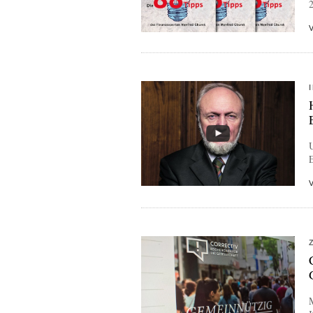
2
U
E