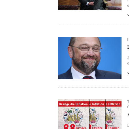
e
J
e
D