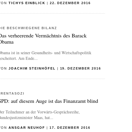
VON
TICHYS EINBLICK
|
22. DEZEMBER 2016
DIE BESCHWIEGENE BILANZ
Das verheerende Vermächtnis des Barack
Obama
bama ist in seiner Gesundheits- und Wirtschaftspolitik
escheitert. Am Ende...
VON
JOACHIM STEINHÖFEL
|
19. DEZEMBER 2016
#RENTASOZI
SPD: auf diesem Auge ist das Finanzamt blind
Der Teilnehmer an der Vorwärts-Gesprächsreihe,
undesjustizminister Maas, hat...
VON
ANSGAR NEUHOF
|
17. DEZEMBER 2016