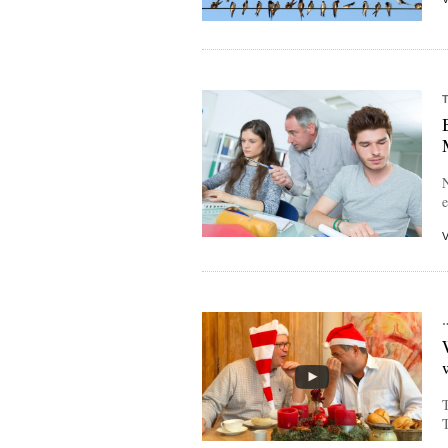
N
e
T
T