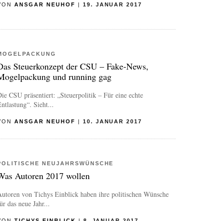
VON
ANSGAR NEUHOF
|
19. JANUAR 2017
MOGELPACKUNG
Das Steuerkonzept der CSU – Fake-News,
Mogelpackung und running gag
ie CSU präsentiert: „Steuerpolitik – Für eine echte
ntlastung“. Sieht...
VON
ANSGAR NEUHOF
|
10. JANUAR 2017
POLITISCHE NEUJAHRSWÜNSCHE
Was Autoren 2017 wollen
utoren von Tichys Einblick haben ihre politischen Wünsche
ür das neue Jahr...
VON
TICHYS EINBLICK
|
8. JANUAR 2017