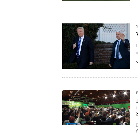
D
„
f