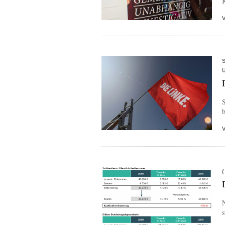
b
N
s