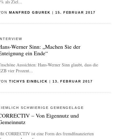
% als Ziel...
VON
MANFRED GBUREK
|
15. FEBRUAR 2017
INTERVIEW
Hans-Werner Sinn: „Machen Sie der
Enteignung ein Ende“
nschöne Aussichten: Hans-Werner Sinn glaubt, dass die
ZB vier Prozent...
VON
TICHYS EINBLICK
|
13. FEBRUAR 2017
ZIEMLICH SCHWIERIGE GEMENGELAGE
CORRECTIV – Von Eigennutz und
Gemeinnutz
Mit CORRECTIV ist eine Form des fremdfinanzierten