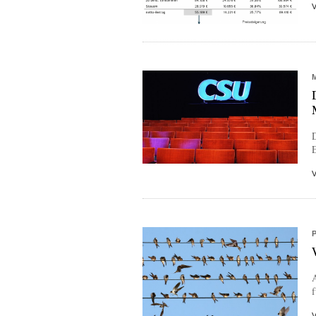
D
E
A
f