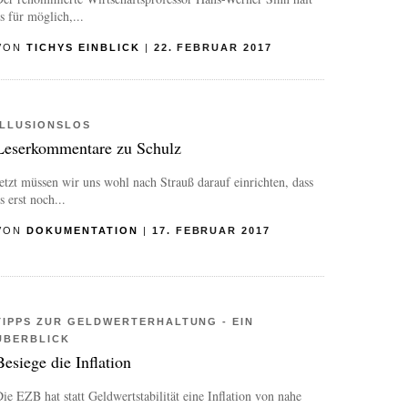
s für möglich,...
VON
TICHYS EINBLICK
|
22. FEBRUAR 2017
ILLUSIONSLOS
Leserkommentare zu Schulz
etzt müssen wir uns wohl nach Strauß darauf einrichten, dass
s erst noch...
VON
DOKUMENTATION
|
17. FEBRUAR 2017
TIPPS ZUR GELDWERTERHALTUNG - EIN
ÜBERBLICK
Besiege die Inflation
ie EZB hat statt Geldwertstabilität eine Inflation von nahe