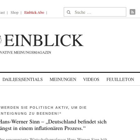
Suche nach:
ast
Shop
Einblick-Abo
DAILI|ES|SENTIALS
MEINUNGEN
VIDEOS
FEUILLETON
„WERDEN SIE POLITISCH AKTIV, UM DIE
ENTEIGNUNG ZU BEENDEN!“
Hans-Werner Sinn – „Deutschland befindet sich
längst in einem inflationären Prozess.“
Der renommierte Wirtschaftsprofessor Hans-Werner Sinn hält