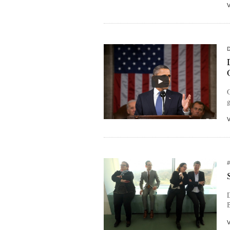
O
g
B