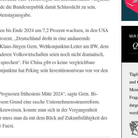
de die Bundesrepublik damit Schlusslicht zu sein,
 Dienstagausgabe.
ionen bis Ende 2024 um 7,2 Prozent wachsen, in den USA
WA
rozent. „Deutschland droht in eine andauernde
Q
e Klaus-Jürgen Gern, Weltkonjunktur-Leiter am IfW, dem
nderen Volkswirtschaften seien noch nicht dramatisch,
prechen“. Für China gibt es keine vergleichbare
junktur hat Peking sein Investitionsniveau von vor den
Tägl
und 
Mein
Prognosen frühestens Mitte 2024“, sagte Gern. Ifo-
Frage
iesem Grund eine rasche Unternehmenssteuerreform.
darg
kzuweisen, konnte man sich in der Vergangenheit
werd
aber muss man da mit dem Blick auf Zukunftsfähigkeit des
e Fuest.