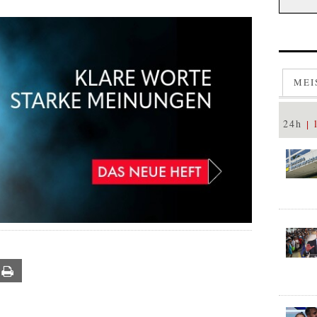
MEI
24h
ail
Print