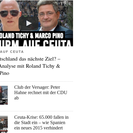
AUF CEUTA
tschland das nächste Ziel? –
Analyse mit Roland Tichy &
Pino
Club der Versager: Peter
Hahne rechnet mit der CDU
ab
Ceuta-Krise: 65.000 fallen in
die Stadt ein – wie Spanien
ein neues 2015 verhindert