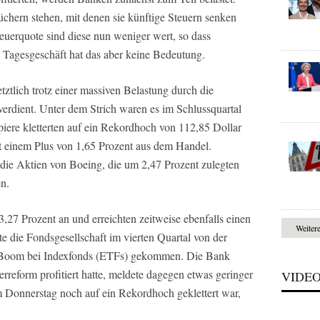
üchern stehen, mit denen sie künftige Steuern senken
euerquote sind diese nun weniger wert, so dass
 Tagesgeschäft hat das aber keine Bedeutung.
ztlich trotz einer massiven Belastung durch die
verdient. Unter dem Strich waren es im Schlussquartal
piere kletterten auf ein Rekordhoch von 112,85 Dollar
mit einem Plus von 1,65 Prozent aus dem Handel.
 die Aktien von Boeing, die um 2,47 Prozent zulegten
en.
27 Prozent an und erreichten zeitweise ebenfalls einen
Weiter
e die Fondsgesellschaft im vierten Quartal von der
in Boom bei Indexfonds (ETFs) gekommen. Die Bank
erreform profitiert hatte, meldete dagegen etwas geringer
VIDE
am Donnerstag noch auf ein Rekordhoch geklettert war,