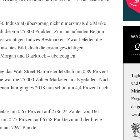
0 Industrial) übersprang nicht nur erstmals die Marke
ch die von 25 800 Punkten. Zum anlaufenden Beginn
WA
ier wichtigen Indizes Bestmarken. Zwar lieferten die
Q
ischtes Bild, doch die ersten gewichtigen
JPMorgan und Blackrock – überzeugten.
ieg das Wall-Street-Barometer letztlich um 0,89 Prozent
Tägl
he war die 25 000-Zähler-Marke erstmals gefallen. Nach
und 
fenen Jahr ging es 2018 nun schon um 4,4 Prozent nach
Mein
Frage
darg
itag um 0,67 Prozent auf 2786,24 Zähler vor. Der
werd
um 0,75 Prozent auf 6758 Punkte zu und der breite
t auf 7261 Punkte.