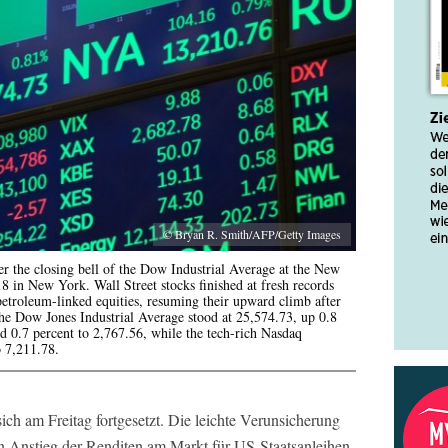
© Bryan R. Smith/AFP/Getty Images
er the closing bell of the Dow Industrial Average at the New
 in New York. Wall Street stocks finished at fresh records
petroleum-linked equities, resuming their upward climb after
 the Dow Jones Industrial Average stood at 25,574.73, up 0.8
 0.7 percent to 2,767.56, while the tech-rich Nasdaq
 7,211.78.
ich am Freitag fortgesetzt. Die leichte Verunsicherung
n Anstieg der Renditen am Markt für US-Staatsanleihen