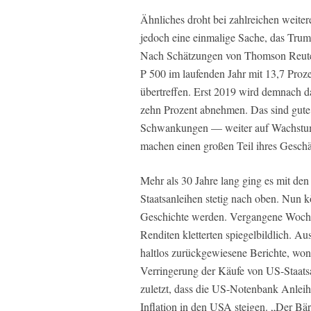
Ähnliches droht bei zahlreichen weit
jedoch eine einmalige Sache, das Trump
Nach Schätzungen von Thomson Reute
P 500 im laufenden Jahr mit 13,7 Proz
übertreffen. Erst 2019 wird demnach
zehn Prozent abnehmen. Das sind gute
Schwankungen — weiter auf Wachstums
machen einen großen Teil ihres Geschä
Mehr als 30 Jahre lang ging es mit de
Staatsanleihen stetig nach oben. Nun k
Geschichte werden. Vergangene Woche 
Renditen kletterten spiegelbildlich. Au
haltlos zurückgewiesene Berichte, won
Verringerung der Käufe von US-Staat
zuletzt, dass die US-Notenbank Anleih
Inflation in den USA steigen. „Der Bär