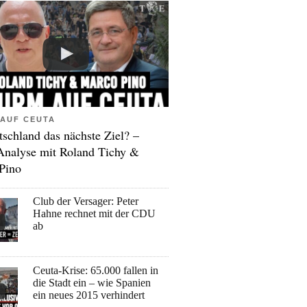
AUF CEUTA
tschland das nächste Ziel? –
Analyse mit Roland Tichy &
Pino
Club der Versager: Peter
Hahne rechnet mit der CDU
ab
Ceuta-Krise: 65.000 fallen in
die Stadt ein – wie Spanien
ein neues 2015 verhindert