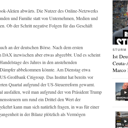
book-Aktien abwärts. Die Nutzer des Online-Netzwerks
unden und Familie statt von Unternehmen, Medien und
. Ob der Schritt negative Folgen für das Geschäft
 auch an der deutschen Börse. Nach dem ersten
STURM 
m DAX inzwischen aber etwas abgeebbt. Und es scheint
Ist Deu
 Handelstage des Jahres in den anstehenden
Ceuta-
Marco 
n Dämpfer abbekommen könnte. Am Dienstag etwa
 US-Großbank Citigroup. Das Institut hat bereits vor
ierten Quartal aufgrund der US-Steuerreform gewarnt.
al ausfallen, weil man aufgrund der von Präsident Trump
enssteuern um rund ein Drittel den Wert der
kehrt kann man sich natürlich fragen, in was für einer
gangenheit in der Bilanz plötzlich als Vermögen