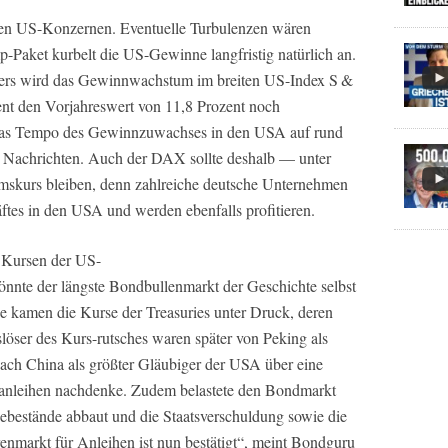
eren US-Konzernen. Eventuelle Turbulenzen wären
-Paket kurbelt die US-Gewinne langfristig natürlich an.
rs wird das Gewinnwachstum im breiten US-Index S &
ent den Vorjahreswert von 11,8 Prozent noch
 das Tempo des Gewinnzuwachses in den USA auf rund
 Nachrichten. Auch der DAX sollte deshalb — unter
kurs bleiben, denn zahlreiche deutsche Unternehmen
ftes in den USA und werden ebenfalls profitieren.
n Kursen der US-
önnte der längste Bondbullenmarkt der Geschichte selbst
kamen die Kurse der Treasuries unter Druck, deren
slöser des Kurs-rutsches waren später von Peking als
ach China als größter Gläubiger der USA über eine
sanleihen nachdenke. Zudem belastete den Bondmarkt
ebestände abbaut und die Staatsverschuldung sowie die
enmarkt für Anleihen ist nun bestätigt“, meint Bondguru