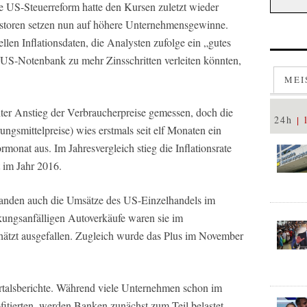
 US-Steuerreform hatte den Kursen zuletzt wieder
estoren setzen nun auf höhere Unternehmensgewinne.
llen Inflationsdaten, die Analysten zufolge ein „gutes
e US-Notenbank zu mehr Zinsschritten verleiten könnten,
MEI
ter Anstieg der Verbraucherpreise gemessen, doch die
24h
ngsmittelpreise) wies erstmals seit elf Monaten ein
monat aus. Im Jahresvergleich stieg die Inflationsrate
 im Jahr 2016.
standen auch die Umsätze des US-Einzelhandels im
ungsanfälligen Autoverkäufe waren sie im
chätzt ausgefallen. Zugleich wurde das Plus im November
rtalsberichte. Während viele Unternehmen schon im
fitierten, werden Banken zunächst zum Teil belastet.