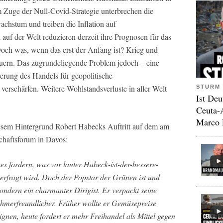
Zuge der Null-Covid-Strategie unterbrechen die
achstum und treiben die Inflation auf
auf der Welt reduzieren derzeit ihre Prognosen für das
och was, wenn das erst der Anfang ist? Krieg und
ern. Das zugrundeliegende Problem jedoch – eine
ierung des Handels für geopolitische
erschärfen. Weitere Wohlstandsverluste in aller Welt
STURM 
Ist Deu
Ceuta-
Marco 
esem Hintergrund Robert Habecks Auftritt auf dem am
chaftsforum in Davos:
es fordern, was vor lauter Habeck-ist-der-bessere-
rfragt wird. Doch der Popstar der Grünen ist und
sondern ein charmanter Dirigist. Er verpackt seine
ehmerfreundlicher. Früher wollte er Gemüsepreise
ignen, heute fordert er mehr Freihandel als Mittel gegen