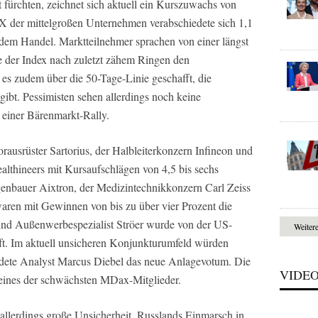
fürchten, zeichnet sich aktuell ein Kurszuwachs von
 der mittelgroßen Unternehmen verabschiedete sich 1,1
dem Handel. Marktteilnehmer sprachen von einer längst
te der Index nach zuletzt zähem Ringen den
 es zudem über die 50-Tage-Linie geschafft, die
gibt. Pessimisten sehen allerdings noch keine
einer Bärenmarkt-Rally.
ausrüster Sartorius, der Halbleiterkonzern Infineon und
lthineers mit Kursaufschlägen von 4,5 bis sechs
genbauer Aixtron, der Medizintechnikkonzern Carl Zeiss
aren mit Gewinnen von bis zu über vier Prozent die
und Außenwerbespezialist Ströer wurde von der US-
Weiter
t. Im aktuell unsicheren Konjunkturumfeld würden
dete Analyst Marcus Diebel das neue Anlagevotum. Die
VIDE
eines der schwächsten MDax-Mitglieder.
allerdings große Unsicherheit. Russlands Einmarsch in