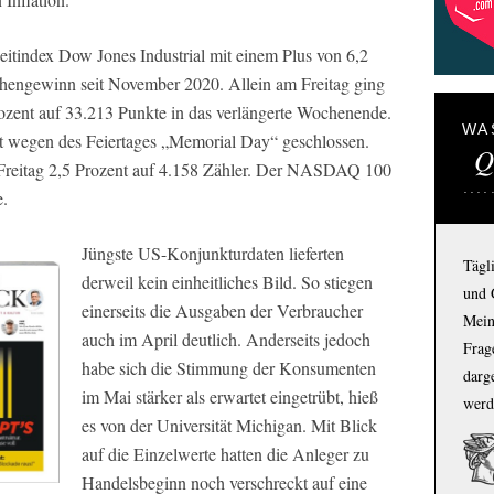
itindex Dow Jones Industrial mit einem Plus von 6,2
hengewinn seit November 2020. Allein am Freitag ging
ozent auf 33.213 Punkte in das verlängerte Wochenende.
WA
 wegen des Feiertages „Memorial Day“ geschlossen.
Q
reitag 2,5 Prozent auf 4.158 Zähler. Der NASDAQ 100
e.
Jüngste US-Konjunkturdaten lieferten
Tägl
derweil kein einheitliches Bild. So stiegen
und 
einerseits die Ausgaben der Verbraucher
Mein
auch im April deutlich. Anderseits jedoch
Frage
habe sich die Stimmung der Konsumenten
darg
im Mai stärker als erwartet eingetrübt, hieß
werd
es von der Universität Michigan. Mit Blick
auf die Einzelwerte hatten die Anleger zu
Handelsbeginn noch verschreckt auf eine