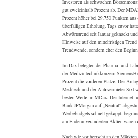
Investoren als schwachen Börsenmonat 
gut zweieinhalb Prozent ab. Der MDAX
Prozent höher bei 29.750 Punkten aus 
überfälligen Erholung. Tags zuvor hat
Abwärtstrend seit Januar geknackt und
Hinweise auf den mittelfristigen Trend 
Trendwende, sondern eher den Beginn 
Im Dax belegten der Pharma- und Labor
der Medizintechnikkonzern SiemensHea
Prozent die vorderen Plätze. Der Anla
Meditech und der Autovermieter Sixt w
besten Werte im MDax. Der Internet- 
Bank JPMorgan auf „Neutral“ abgestuf
Werbebudgets schnell gekappt, begrün
am Ende unveränderten Aktien waren 
Nach wie vor herrscht an den Märkten 