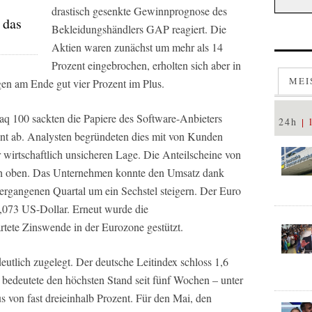
drastisch gesenkte Gewinnprognose des
 das
Bekleidungshändlers GAP reagiert. Die
Aktien waren zunächst um mehr als 14
Prozent eingebrochen, erholten sich aber in
MEI
en am Ende gut vier Prozent im Plus.
q 100 sackten die Papiere des Software-Anbieters
24h
t ab. Analysten begründeten dies mit von Kunden
 wirtschaftlich unsicheren Lage. Die Anteilscheine von
ach oben. Das Unternehmen konnte den Umsatz dank
ergangenen Quartal um ein Sechstel steigern. Der Euro
1,073 US-Dollar. Erneut wurde die
tete Zinswende in der Eurozone gestützt.
utlich zugelegt. Der deutsche Leitindex schloss 1,6
 bedeutete den höchsten Stand seit fünf Wochen – unter
 von fast dreieinhalb Prozent. Für den Mai, den