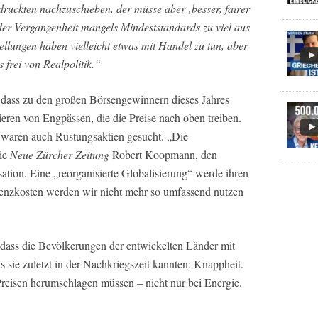
druckten nachzuschieben, der müsse aber ‚besser, fairer
der Vergangenheit mangels Mindeststandards zu viel aus
llungen haben vielleicht etwas mit Handel zu tun, aber
s frei von Realpolitik.“
 dass zu den großen Börsengewinnern dieses Jahres
tieren von Engpässen, die die Preise nach oben treiben.
 waren auch Rüstungsaktien gesucht. „Die
die
Neue Zürcher Zeitung
Robert Koopmann, den
ion. Eine „reorganisierte Globalisierung“ werde ihren
renzkosten werden wir nicht mehr so umfassend nutzen
, dass die Bevölkerungen der entwickelten Länder mit
 sie zuletzt in der Nachkriegszeit kannten: Knappheit.
Preisen herumschlagen müssen – nicht nur bei Energie.