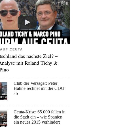
AUF CEUTA
tschland das nächste Ziel? –
Analyse mit Roland Tichy &
Pino
Club der Versager: Peter
Hahne rechnet mit der CDU
ab
Ceuta-Krise: 65.000 fallen in
die Stadt ein – wie Spanien
ein neues 2015 verhindert