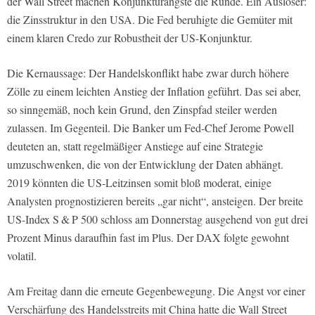
der Wall Street machen Konjunkturängste die Runde. Ein Auslöser:
die Zinsstruktur in den USA. Die Fed beruhigte die Gemüter mit
einem klaren Credo zur Robustheit der US-Konjunktur.
Die Kernaussage: Der Handelskonflikt habe zwar durch höhere
Zölle zu einem leichten Anstieg der Inflation geführt. Das sei aber,
so sinngemäß, noch kein Grund, den Zinspfad steiler werden
zulassen. Im Gegenteil. Die Banker um Fed-Chef Jerome Powell
deuteten an, statt regelmäßiger Anstiege auf eine Strategie
umzuschwenken, die von der Entwicklung der Daten abhängt.
2019 könnten die US-Leitzinsen somit bloß moderat, einige
Analysten prognostizieren bereits „gar nicht“, ansteigen. Der breite
US-Index S & P 500 schloss am Donnerstag ausgehend von gut drei
Prozent Minus daraufhin fast im Plus. Der DAX folgte gewohnt
volatil.
Am Freitag dann die erneute Gegenbewegung. Die Angst vor einer
Verschärfung des Handelsstreits mit China hatte die Wall Street