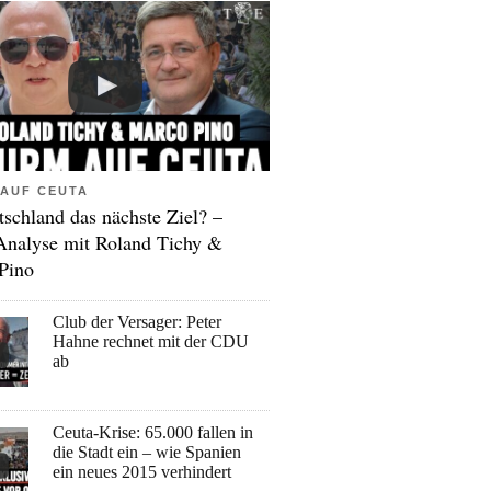
AUF CEUTA
tschland das nächste Ziel? –
Analyse mit Roland Tichy &
Pino
Club der Versager: Peter
Hahne rechnet mit der CDU
ab
Ceuta-Krise: 65.000 fallen in
die Stadt ein – wie Spanien
ein neues 2015 verhindert