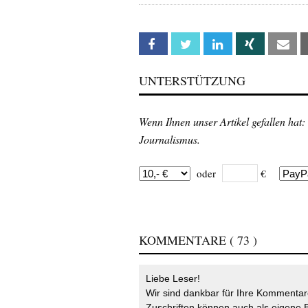
Facebook
Twitter
Linkedin
Xing
Em
UNTERSTÜTZUNG
Wenn Ihnen unser Artikel gefallen hat:
Journalismus.
oder
€
KOMMENTARE
( 73 )
Liebe Leser!
Wir sind dankbar für Ihre Kommentare
Zuschriften können auch als eigene B