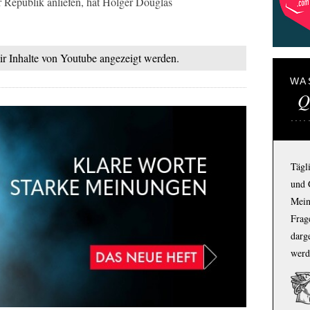
r Republik anliefen, hat Holger Douglas
mir Inhalte von Youtube angezeigt werden.
WA
Q
Tägl
und 
Mein
Frage
darg
werd