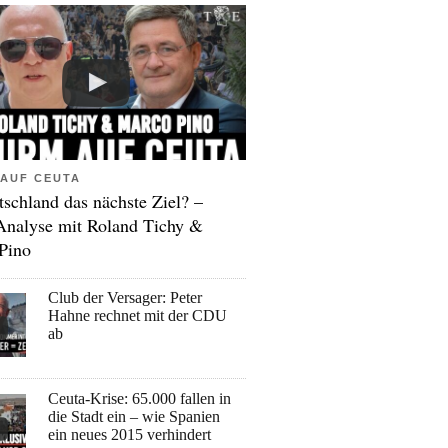
AUF CEUTA
tschland das nächste Ziel? –
Analyse mit Roland Tichy &
Pino
Club der Versager: Peter
Hahne rechnet mit der CDU
ab
Ceuta-Krise: 65.000 fallen in
die Stadt ein – wie Spanien
ein neues 2015 verhindert