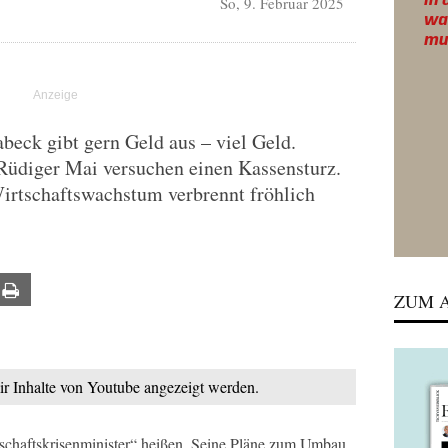
So, 9. Februar 2025
beck gibt gern Geld aus – viel Geld.
üdiger Mai versuchen einen Kassensturz.
Wirtschaftswachstum verbrennt fröhlich
ail
Print
ZUM A
mir Inhalte von Youtube angezeigt werden.
tschaftskrisenminister“ heißen. Seine Pläne zum Umbau