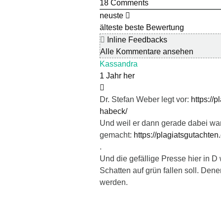
18
Comments
neuste
älteste
beste Bewertung
Inline Feedbacks
Alle Kommentare ansehen
Kassandra
1 Jahr her
Dr. Stefan Weber legt vor:
https://
habeck/
Und weil er dann gerade dabei war,
gemacht:
https://plagiatsgutachte
.
Und die gefällige Presse hier in D
Schatten auf grün fallen soll. Denen
werden.