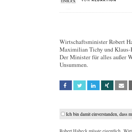
VON
REDAKTION
Wirtschaftsminister Robert Ha
Maximilian Tichy und Klaus-R
Der Minister für alles außer 
Unsummen.
Facebook
Twitter
Linkedin
Xing
Em
Ich bin damit einverstanden, dass 
Robert Habeck müsste eigentlich „Wir