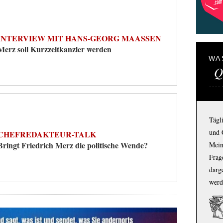
INTERVIEW MIT HANS-GEORG MAASSEN
Merz soll Kurzzeitkanzler werden
WA
Q
Tägl
und 
CHEFREDAKTEUR-TALK
Bringt Friedrich Merz die politische Wende?
Mein
Frage
darg
werd