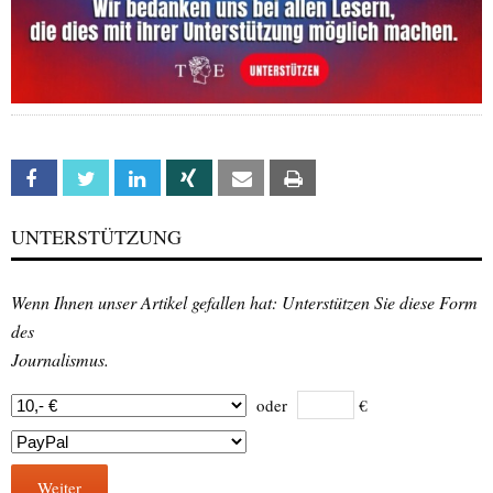
Facebook
Twitter
Linkedin
Xing
Email
Print
UNTERSTÜTZUNG
Wenn Ihnen unser Artikel gefallen hat: Unterstützen Sie diese Form
des
Journalismus.
oder
€
Weiter