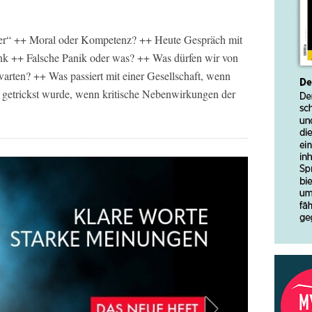
er“ ++ Moral oder Kompetenz? ++ Heute Gespräch mit
nk ++ Falsche Panik oder was? ++ Was dürfen wir von
warten? ++ Was passiert mit einer Gesellschaft, wenn
n getrickst wurde, wenn kritische Nebenwirkungen der