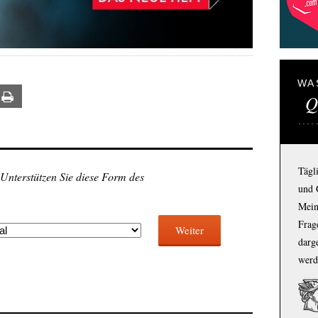
WA
Q
ail
Print
Tägl
 Unterstützen Sie diese Form des
und 
Mein
Frage
Weiter
darg
werd