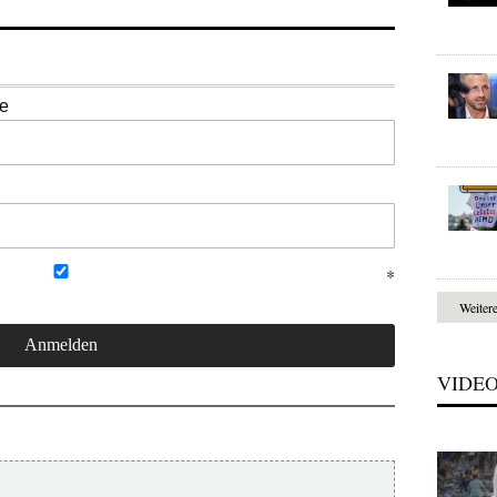
se
Weiter
VIDE