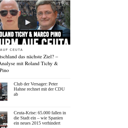
AUF CEUTA
tschland das nächste Ziel? –
Analyse mit Roland Tichy &
Pino
Club der Versager: Peter
Hahne rechnet mit der CDU
ab
Ceuta-Krise: 65.000 fallen in
die Stadt ein – wie Spanien
ein neues 2015 verhindert