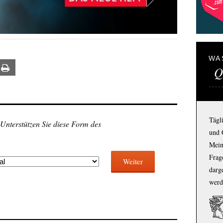
WA
Q
ail
Print
Tägl
 Unterstützen Sie diese Form des
und 
Mein
Frage
Weiter
darg
werd