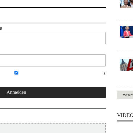
se
Weiter
VIDE