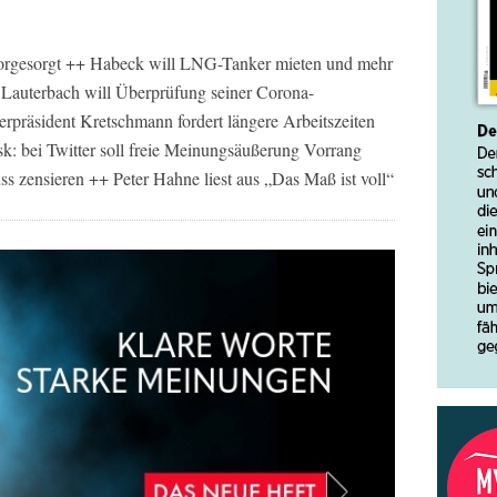
vorgesorgt ++ Habeck will LNG-Tanker mieten und mehr
+ Lauterbach will Überprüfung seiner Corona-
räsident Kretschmann fordert längere Arbeitszeiten
sk: bei Twitter soll freie Meinungsäußerung Vorrang
 zensieren ++ Peter Hahne liest aus „Das Maß ist voll“