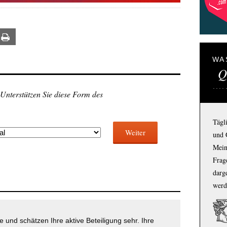
ail
Print
WA
Q
 Unterstützen Sie diese Form des
Tägl
Weiter
und 
Mein
Frage
darg
werd
 und schätzen Ihre aktive Beteiligung sehr. Ihre