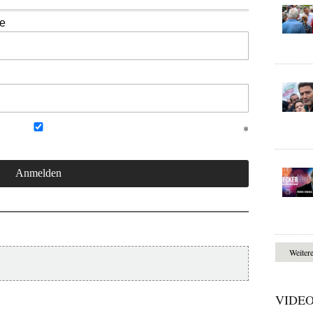
se
Weiter
VIDE