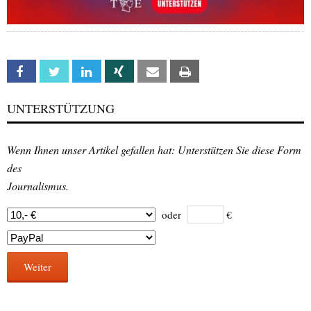
Facebook
Twitter
Linkedin
Xing
Email
Print
UNTERSTÜTZUNG
Wenn Ihnen unser Artikel gefallen hat: Unterstützen Sie diese Form
des
Journalismus.
oder
€
Weiter