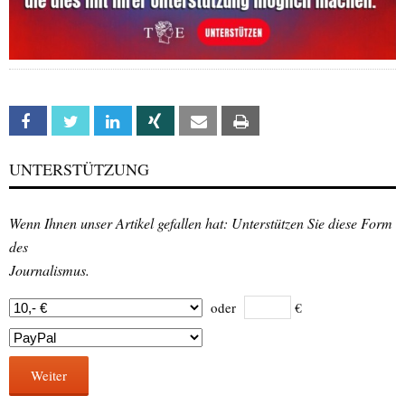
Facebook
Twitter
Linkedin
Xing
Email
Print
UNTERSTÜTZUNG
Wenn Ihnen unser Artikel gefallen hat: Unterstützen Sie diese Form
des
Journalismus.
oder
€
Weiter