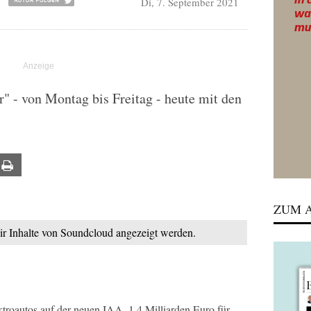
Di, 7. September 2021
 - von Montag bis Freitag - heute mit den
ail
Print
ZUM A
mir Inhalte von Soundcloud angezeigt werden.
roautos auf der neuen IAA. 1,4 Milliarden Euro für