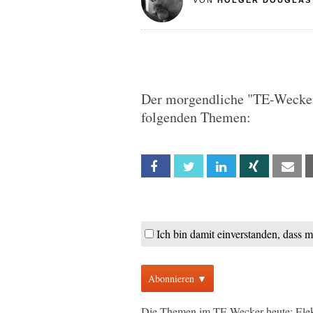
VON
HOLGER DOUGLAS
Der morgendliche "TE-Wecker"
folgenden Themen:
Facebook
Twitter
Linkedin
Xing
Em
Ich bin damit einverstanden, dass 
Abonnieren ▼
Die Themen im TE-Wecker heute: Elekt