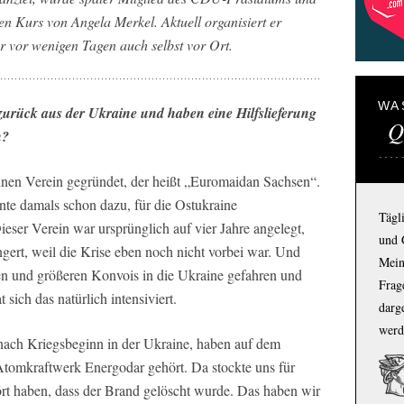
den Kurs von Angela Merkel. Aktuell organisiert er
ar vor wenigen Tagen auch selbst vor Ort.
WA
zurück aus der Ukraine und haben eine Hilfslieferung
Q
n?
nen Verein gegründet, der heißt „Euromaidan Sachsen“.
nte damals schon dazu, für die Ostukraine
Tägl
eser Verein war ursprünglich auf vier Jahre angelegt,
und 
gert, weil die Krise eben noch nicht vorbei war. Und
Mein
ren und größeren Konvois in die Ukraine gefahren und
Frage
 sich das natürlich intensiviert.
darg
werd
 nach Kriegsbeginn in der Ukraine, haben auf dem
mkraftwerk Energodar gehört. Da stockte uns für
ört haben, dass der Brand gelöscht wurde. Das haben wir