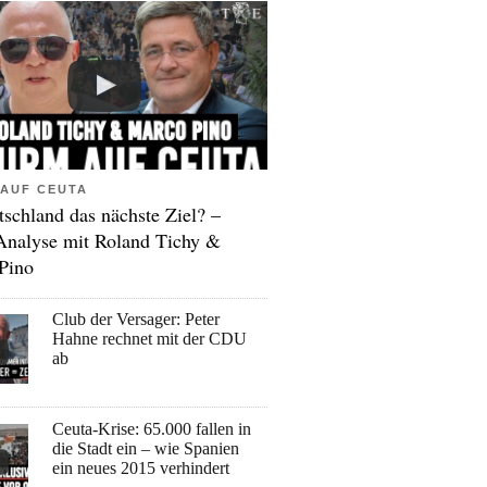
AUF CEUTA
tschland das nächste Ziel? –
Analyse mit Roland Tichy &
Pino
Club der Versager: Peter
Hahne rechnet mit der CDU
ab
Ceuta-Krise: 65.000 fallen in
die Stadt ein – wie Spanien
ein neues 2015 verhindert