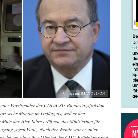
Collage mit IMAGO / IPON
etender Vorsitzender der CDU/CSU-Bundestagsfraktion.
rt sechs Monate im Gefängnis, weil er den
 Mitte der 70er Jahre eröffnete das Ministerium für
vorgang gegen Vaatz. Nach der Wende war er unter
anzlei, wurde später Mitglied des CDU-Präsidiums und