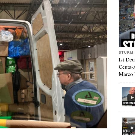
STURM 
Ist Deu
Ceuta-
Marco 