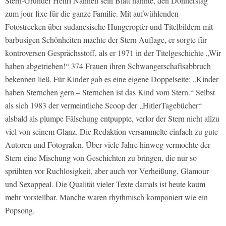
Stern
-Gründer Henri Nannen sein Blatt nannte, den Donnerstag
zum jour fixe für die ganze Familie. Mit aufwühlenden
Fotostrecken über sudanesische Hungeropfer und Titelbildern mit
barbusigen Schönheiten machte der
Stern
Auflage, er sorgte für
kontroversen Gesprächsstoff, als er 1971 in der Titelgeschichte „Wir
haben abgetrieben!“ 374 Frauen ihren Schwangerschaftsabbruch
bekennen ließ. Für Kinder gab es eine eigene Doppelseite: „Kinder
haben Sternchen gern – Sternchen ist das Kind vom Stern.“ Selbst
als sich 1983 der vermeintliche Scoop der „HitlerTagebücher“
alsbald als plumpe Fälschung entpuppte, verlor der
Stern
nicht allzu
viel von seinem Glanz. Die Redaktion versammelte einfach zu gute
Autoren und Fotografen. Über viele Jahre hinweg vermochte der
Stern
eine Mischung von Geschichten zu bringen, die nur so
sprühten vor Ruchlosigkeit, aber auch vor Verheißung, Glamour
und Sexappeal. Die Qualität vieler Texte damals ist heute kaum
mehr vorstellbar. Manche waren rhythmisch komponiert wie ein
Popsong.