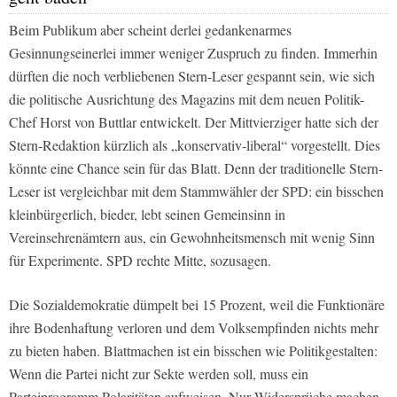
Beim Publikum aber scheint derlei gedankenarmes
Gesinnungseinerlei immer weniger Zuspruch zu finden. Immerhin
dürften die noch verbliebenen
Stern
-Leser gespannt sein, wie sich
die politische Ausrichtung des Magazins mit dem neuen Politik-
Chef Horst von Buttlar entwickelt. Der Mittvierziger hatte sich der
Stern
-Redaktion kürzlich als „konservativ-liberal“ vorgestellt. Dies
könnte eine Chance sein für das Blatt. Denn der traditionelle
Stern
-
Leser ist vergleichbar mit dem Stammwähler der SPD: ein bisschen
kleinbürgerlich, bieder, lebt seinen Gemeinsinn in
Vereinsehrenämtern aus, ein Gewohnheitsmensch mit wenig Sinn
für Experimente. SPD rechte Mitte, sozusagen.
Die Sozialdemokratie dümpelt bei 15 Prozent, weil die Funktionäre
ihre Bodenhaftung verloren und dem Volksempfinden nichts mehr
zu bieten haben. Blattmachen ist ein bisschen wie Politikgestalten:
Wenn die Partei nicht zur Sekte werden soll, muss ein
Parteiprogramm Polaritäten aufweisen. Nur Widersprüche machen