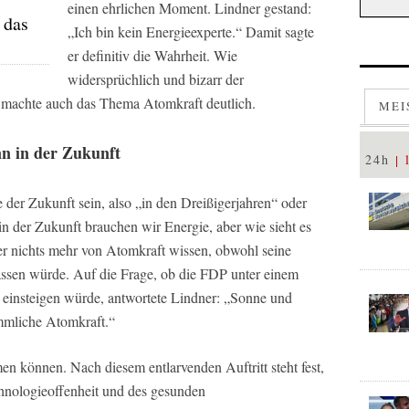
einen ehrlichen Moment. Lindner gestand:
 das
„Ich bin kein Energieexperte.“ Damit sagte
er definitiv die Wahrheit. Wie
widersprüchlich und bizarr der
, machte auch das Thema Atomkraft deutlich.
MEI
nn in der Zukunft
24h
der Zukunft sein, also „in den Dreißigerjahren“ oder
 in der Zukunft brauchen wir Energie, aber wie sieht es
ter nichts mehr von Atomkraft wissen, obwohl seine
assen würde. Auf die Frage, ob die FDP unter einem
einsteigen würde, antwortete Lindner: „Sonne und
ömmliche Atomkraft.“
men können. Nach diesem entlarvenden Auftritt steht fest,
chnologieoffenheit und des gesunden