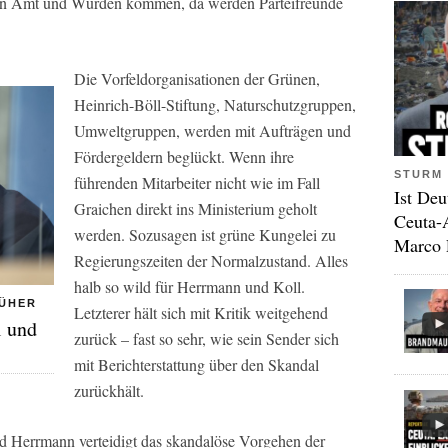
 in Amt und Würden kommen, da werden Parteifreunde
Die Vorfeldorganisationen der Grünen,
Heinrich-Böll-Stiftung, Naturschutzgruppen,
Umweltgruppen, werden mit Aufträgen und
Fördergeldern beglückt. Wenn ihre
STURM 
führenden Mitarbeiter nicht wie im Fall
Ist Deu
Graichen direkt ins Ministerium geholt
Ceuta-
werden. Sozusagen ist grüne Kungelei zu
Marco 
Regierungszeiten der Normalzustand. Alles
halb so wild für Herrmann und Koll.
RÜHER
Letzterer hält sich mit Kritik weitgehend
l und
zurück – fast so sehr, wie sein Sender sich
mit Berichterstattung über den Skandal
zurückhält.
ed Herrmann verteidigt das skandalöse Vorgehen der