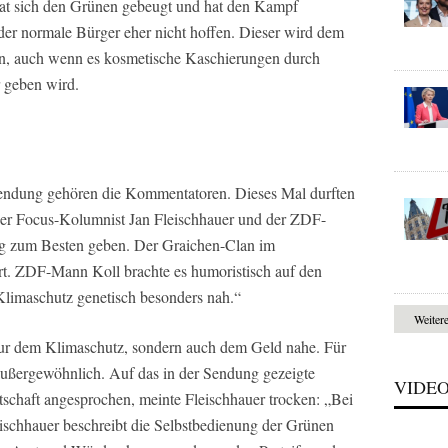
at sich den Grünen gebeugt und hat den Kampf
 der normale Bürger eher nicht hoffen. Dieser wird dem
, auch wenn es kosmetische Kaschierungen durch
r geben wird.
endung gehören die Kommentatoren. Dieses Mal durften
 der Focus-Kolumnist Jan Fleischhauer und der ZDF-
ng zum Besten geben. Der Graichen-Clan im
rt. ZDF-Mann Koll brachte es humoristisch auf den
limaschutz genetisch besonders nah.“
Weiter
 nur dem Klimaschutz, sondern auch dem Geld nahe. Für
 außergewöhnlich. Auf das in der Sendung gezeigte
VIDE
schaft angesprochen, meinte Fleischhauer trocken: „Bei
schhauer beschreibt die Selbstbedienung der Grünen