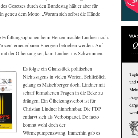
es Gesetzes durch den Bundestag hält er aber für
eln getreu dem Motto: „Warum sich selbst die Hände
WA
ie Erfüllungsoptionen beim Heizen machte Lindner noch.
Q
rozent erneuerbaren Energien betrieben werden. Auf
 mit der Ölheizung sei, kam Lindner ins Schwimmen.
Es folgte ein Glanzstück politischen
Tägl
Nichtssagens in vielen Worten. Schließlich
und 
gelang es Maischberger doch, Lindner mit
Mein
scharf formulierten Fragen in die Ecke zu
Frage
drängen. Ein Ölheizungsverbot ist für
darg
Christian Lindner hinnehmbar. Die FDP
werd
entlarvt sich als Verbotspartei. De facto
kommt wohl doch der
Wärmepumpenzwang. Immerhin gab es