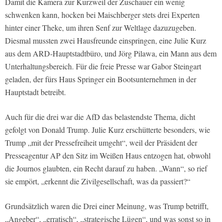
Damit die Kamera zur Kurzweil der Zuschauer ein wenig
schwenken kann, hocken bei Maischberger stets drei Experten
hinter einer Theke, um ihren Senf zur Weltlage dazuzugeben.
Diesmal mussten zwei Hausfreunde einspringen, eine Julie Kurz
aus dem ARD-Hauptstadtbüro, und Jörg Pilawa, ein Mann aus dem
Unterhaltungsbereich. Für die freie Presse war Gabor Steingart
geladen, der fürs Haus Springer ein Bootsunternehmen in der
Hauptstadt betreibt.
Auch für die drei war die AfD das belastendste Thema, dicht
gefolgt von Donald Trump. Julie Kurz erschütterte besonders, wie
Trump „mit der Pressefreiheit umgeht“, weil der Präsident der
Presseagentur AP den Sitz im Weißen Haus entzogen hat, obwohl
die Journos glaubten, ein Recht darauf zu haben. „Wann“, so rief
sie empört, „erkennt die Zivilgesellschaft, was da passiert?“
Grundsätzlich waren die Drei einer Meinung, was Trump betrifft,
„Angeber“, „erratisch“, „strategische Lügen“, und was sonst so in