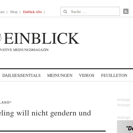
Suche nach:
ast
Shop
Einblick-Abo
DAILI|ES|SENTIALS
MEINUNGEN
VIDEOS
FEUILLETON
HLAND“
eling will nicht gendern und
Anzeige