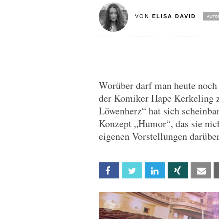
VON
ELISA DAVID
Worüber darf man heute noch 
der Komiker Hape Kerkeling z
Löwenherz“ hat sich scheinba
Konzept „Humor“, das sie nich
eigenen Vorstellungen darübe
Facebook
Twitter
Linkedin
Xing
Em