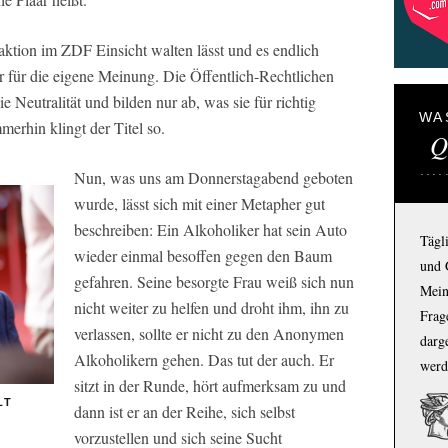
aktion im ZDF Einsicht walten lässt und es endlich
ur für die eigene Meinung. Die Öffentlich-Rechtlichen
Neutralität und bilden nur ab, was sie für richtig
WA
merhin klingt der Titel so.
Q
Nun, was uns am Donnerstagabend geboten
wurde, lässt sich mit einer Metapher gut
beschreiben: Ein Alkoholiker hat sein Auto
Tägl
wieder einmal besoffen gegen den Baum
und 
gefahren. Seine besorgte Frau weiß sich nun
Mein
nicht weiter zu helfen und droht ihm, ihn zu
Frage
verlassen, sollte er nicht zu den Anonymen
darg
Alkoholikern gehen. Das tut der auch. Er
werd
sitzt in der Runde, hört aufmerksam zu und
LT
dann ist er an der Reihe, sich selbst
vorzustellen und sich seine Sucht