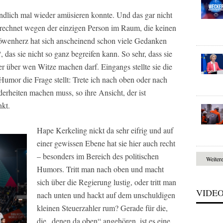
endlich mal wieder amüsieren konnte. Und das gar nicht
echnet wegen der einzigen Person im Raum, die keinen
Löwenherz hat sich anscheinend schon viele Gedanken
as sie nicht so ganz begreifen kann. So sehr, dass sie
r über wen Witze machen darf. Eingangs stellte sie die
 Humor die Frage stellt: Trete ich nach oben oder nach
rheiten machen muss, so ihre Ansicht, der ist
nkt.
Hape Kerkeling nickt da sehr eifrig und auf
einer gewissen Ebene hat sie hier auch recht
– besonders im Bereich des politischen
Weiter
Humors. Tritt man nach oben und macht
sich über die Regierung lustig, oder tritt man
VIDE
nach unten und hackt auf dem unschuldigen
kleinen Steuerzahler rum? Gerade für die,
die „denen da oben“ angehören, ist es eine