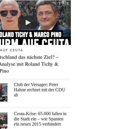
AUF CEUTA
tschland das nächste Ziel? –
Analyse mit Roland Tichy &
Pino
Club der Versager: Peter
Hahne rechnet mit der CDU
ab
Ceuta-Krise: 65.000 fallen in
die Stadt ein – wie Spanien
ein neues 2015 verhindert