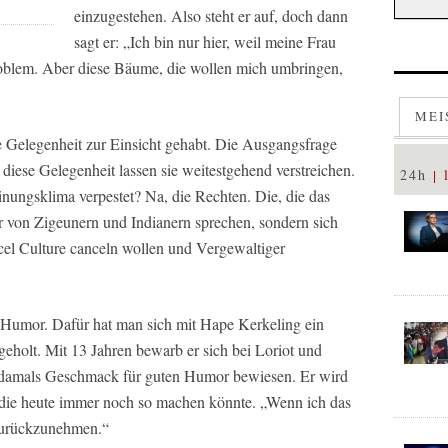
einzugestehen. Also steht er auf, doch dann
sagt er: „Ich bin nur hier, weil meine Frau
Problem. Aber diese Bäume, die wollen mich umbringen,
MEI
kte Gelegenheit zur Einsicht gehabt. Die Ausgangsfrage
 diese Gelegenheit lassen sie weitestgehend verstreichen.
24h
nungsklima verpestet? Na, die Rechten. Die, die das
ur von Zigeunern und Indianern sprechen, sondern sich
ncel Culture canceln wollen und Vergewaltiger
 Humor. Dafür hat man sich mit Hape Kerkeling ein
geholt. Mit 13 Jahren bewarb er sich bei Loriot und
 damals Geschmack für guten Humor bewiesen. Er wird
er die heute immer noch so machen könnte. „Wenn ich das
s zurückzunehmen.“