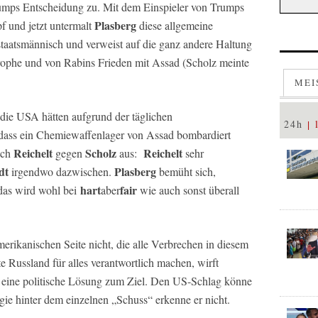
rumps Entscheidung zu. Mit dem Einspieler von Trumps
Plasberg
 und jetzt untermalt
diese allgemeine
 staatsmännisch und verweist auf die ganz andere Haltung
rophe und von Rabins Frieden mit Assad (Scholz meinte
MEI
 die USA hätten aufgrund der täglichen
24h
 dass ein Chemiewaffenlager von Assad bombardiert
Reichelt
Scholz
Reichelt
sch
gegen
aus:
sehr
dt
Plasberg
irgendwo dazwischen.
bemüht sich,
hart
fair
 das wird wohl bei
aber
wie auch sonst überall
merikanischen Seite nicht, die alle Verbrechen in diesem
 Russland für alles verantwortlich machen, wirft
r eine politische Lösung zum Ziel. Den US-Schlag könne
egie hinter dem einzelnen „Schuss“ erkenne er nicht.