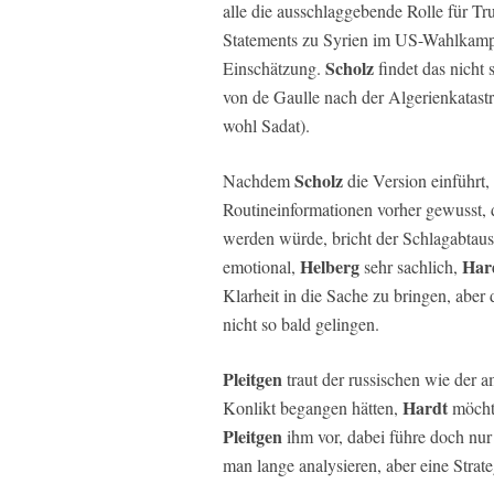
alle die ausschlaggebende Rolle für T
Statements zu Syrien im US-Wahlkampf
Scholz
Einschätzung.
findet das nicht
von de Gaulle nach der Algerienkatast
wohl Sadat).
Scholz
Nachdem
die Version einführt,
Routineinformationen vorher gewusst,
werden würde, bricht der Schlagabtau
Helberg
Har
emotional,
sehr sachlich,
Klarheit in die Sache zu bringen, aber
nicht so bald gelingen.
Pleitgen
traut der russischen wie der a
Hardt
Konlikt begangen hätten,
möchte
Pleitgen
ihm vor, dabei führe doch nu
man lange analysieren, aber eine Strat