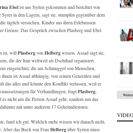
rina Ebel
ist aus Syrien gekommen und berichtet von
 Syrer in den Lagern, sagt sie, stumpfen gegenüber dem
die täglich versuchen, Kinder aus ihren Erlebnissen
n der Grenze. Das Gespräch zwischen Plasberg und Ebel
Plasberg
Helberg
 ist, will
von
wissen. Assad sagt sie,
ern, die der Iran weltweit als Dschihad organisiert,
errn eingerichtet, die am Schmuggel von Menschen,
 ihnen ist Assad abhängig, von seinen Generälen und
iß das alles und könnte den Konflikt verlassen, weil er
Plasberg.
e Voraussetzungen für Verhandlungen, fragt
Weiter
 es nicht um die Person Assad geht, sondern um das
t dahinter mit unter anderem 17 Geheimdiensten.
VIDE
e, fand ich gut. Wirklich mehr wissen wir danach nicht,
Helberg
er. Aber das Buch von Frau
über Syrien muss