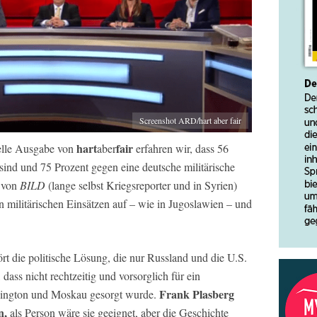
Screenshot ARD/hart aber fair
hart
fair
uelle Ausgabe von
aber
erfahren wir, dass 56
ind und 75 Prozent gegen eine deutsche militärische
von
BILD
(lange selbst Kriegsreporter und in Syrien)
an militärischen Einsätzen auf – wie in Jugoslawien – und
t die politische Lösung, die nur Russland und die U.S.
dass nicht rechtzeitig und vorsorglich für ein
Frank Plasberg
hington und Moskau gesorgt wurde.
n,
als Person wäre sie geeignet, aber die Geschichte