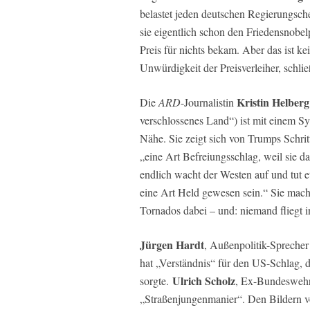
belastet jeden deutschen Regierungsch
sie eigentlich schon den Friedensnobe
Preis für nichts bekam. Aber das ist k
Unwürdigkeit der Preisverleiher, schl
Kristin Helberg
Die
ARD
-Journalistin
verschlossenes Land“) ist mit einem Sy
Nähe. Sie zeigt sich von Trumps Schritt
„eine Art Befreiungsschlag, weil sie da
endlich wacht der Westen auf und tut 
eine Art Held gewesen sein.“ Sie macht
Tornados dabei – und: niemand fliegt i
Jürgen Hardt
, Außenpolitik-Sprecher
hat „Verständnis“ für den US-Schlag, 
Ulrich Scholz
sorgte.
, Ex-Bundeswehr
„Straßenjungenmanier“. Den Bildern vo