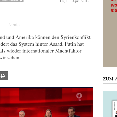
Di, 11. April 2017
land und Amerika können den Syrienkonflikt
ldert das System hinter Assad. Putin hat
 als wieder internationaler Machtfaktor
wir sehen.
ail
Print
ZUM A