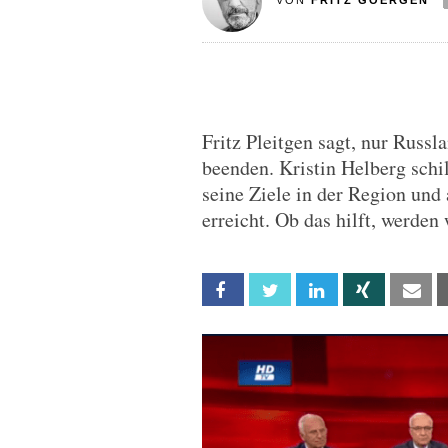
VON
FRITZ GOERGEN
Fritz Pleitgen sagt, nur Russ
beenden. Kristin Helberg schi
seine Ziele in der Region und
erreicht. Ob das hilft, werden 
Facebook
Twitter
Linkedin
Xing
Em