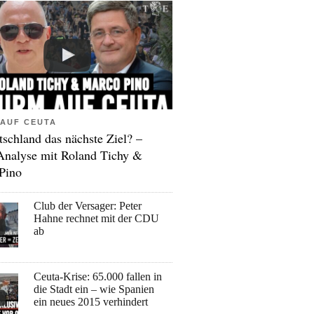
AUF CEUTA
tschland das nächste Ziel? –
Analyse mit Roland Tichy &
Pino
Club der Versager: Peter
Hahne rechnet mit der CDU
ab
Ceuta-Krise: 65.000 fallen in
die Stadt ein – wie Spanien
ein neues 2015 verhindert