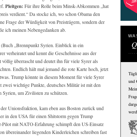
Pleitgen:
ef.
Für ihre Rolle beim Minsk-Abkommen „hat
lpreis verdient.“ Da stocke ich, wo schon Obama den
eine Frage der Würdigkeit von Preisträgern, sondern der
ieße ich meinen Nebengedanken ab.
WA
Q
(Buch „Brennpunkt Syrien. Einblick in ein
rer verheiratet und kennt die Geschehnisse aus der
 völlig überrascht und deutet ihn für viele Syrer als
chten. Endlich hält mal jemand die rote Karte hoch, jetzt
Tägl
etwas. Trump könnte in diesem Moment für viele Syrer
und 
 zwei wichtige Punkte, deutsches Militär ist mit den
Mein
n Syrien, um Zivilisten zu schützen.
Frage
darg
 der Unionsfraktion, kam eben aus Boston zurück und
werd
der in den USA für einen Shitstorm gegen Trump
-Pilot mit NATO-Erfahrung schimpft den US-Einsatz
n übereinander liegenden Kinderleichen schreiben fast