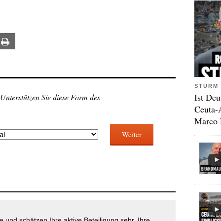
ail
Print
STURM 
Ist Deu
 Unterstützen Sie diese Form des
Ceuta-
Marco 
Weiter
 und schätzen Ihre aktive Beteiligung sehr. Ihre