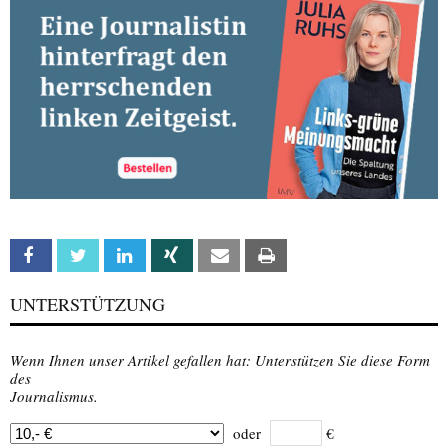
Facebook
Twitter
Linkedin
Xing
Email
Print
UNTERSTÜTZUNG
Wenn Ihnen unser Artikel gefallen hat: Unterstützen Sie diese Form
des
Journalismus.
oder
€